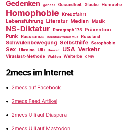
Gedenken
Gesundheit
Glaube
Homoehe
gender
Homophobie
Kreuzfahrt
Literatur
Medien
Lebensführung
Musik
NS-Diktatur
Prävention
Paragraph 175
Punk
Rassismus
Russland
Rechtsextremismus
Selbsthilfe
Schwulenbewegung
Serophobie
USA
Verkehr
Sex
Ulli
Ukraine
Umwelt
Viruslast-Methode
Welterbe
Wahlen
ÖPNV
2mecs im Internet
2mecs auf Facebook
2mecs Feed Artikel
2mecs Ulli auf Diaspora
2mecs Ulli auf Mastodon