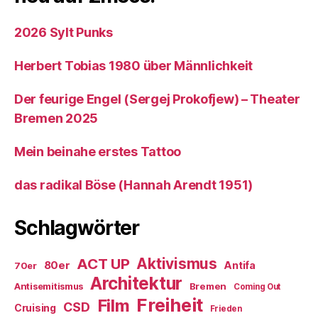
2026 Sylt Punks
Herbert Tobias 1980 über Männlichkeit
Der feurige Engel (Sergej Prokofjew) – Theater
Bremen 2025
Mein beinahe erstes Tattoo
das radikal Böse (Hannah Arendt 1951)
Schlagwörter
ACT UP
Aktivismus
80er
Antifa
70er
Architektur
Antisemitismus
Bremen
Coming Out
Freiheit
Film
CSD
Cruising
Frieden