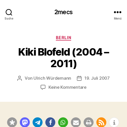
2mecs
Suche
Menü
Kategorien
BERLIN
Kiki Blofeld (2004 –
2011)
Von
Ulrich Würdemann
19. Juli 2007
Beitragsautor
Beitragsdatum
zu
Keine Kommentare
Kiki
Blofeld
(2004
–
2011)