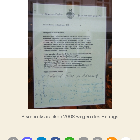
Hering
zu
Bismarck
kam
–
die
Geschichte
zum
Bismarck-
Hering
Bismarcks danken 2008 wegen des Herings