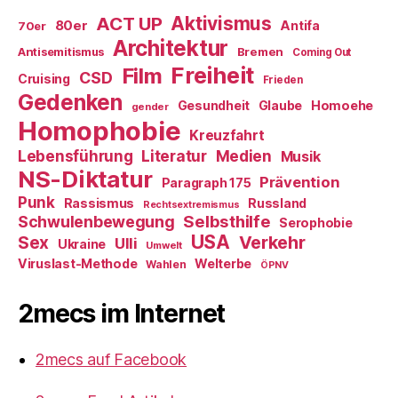
ACT UP
Aktivismus
80er
Antifa
70er
Architektur
Antisemitismus
Bremen
Coming Out
Freiheit
Film
CSD
Cruising
Frieden
Gedenken
Gesundheit
Glaube
Homoehe
gender
Homophobie
Kreuzfahrt
Literatur
Medien
Lebensführung
Musik
NS-Diktatur
Prävention
Paragraph 175
Punk
Rassismus
Russland
Rechtsextremismus
Selbsthilfe
Schwulenbewegung
Serophobie
USA
Verkehr
Sex
Ulli
Ukraine
Umwelt
Viruslast-Methode
Welterbe
Wahlen
ÖPNV
2mecs im Internet
2mecs auf Facebook