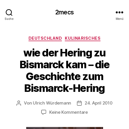
2mecs
Suche
Menü
Kategorien
DEUTSCHLAND
KULINARISCHES
wie der Hering zu
Bismarck kam – die
Geschichte zum
Bismarck-Hering
Von
Ulrich Würdemann
24. April 2010
Beitragsautor
Beitragsdatum
zu
Keine Kommentare
wie
der