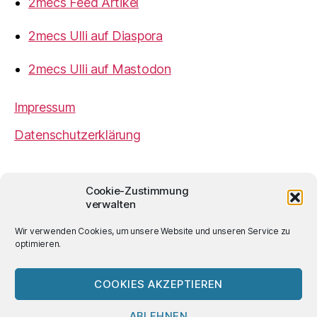
2mecs Feed Artikel
2mecs Ulli auf Diaspora
2mecs Ulli auf Mastodon
Impressum
Datenschutzerklärung
2mecs
von
Ulrich Würdemann
ist sofern nicht
Cookie-Zustimmung
anders angegeben lizenziert unter einer
Creative
verwalten
Commons Namensnennung 4.0 International
Lizenz
.
Wir verwenden Cookies, um unsere Website und unseren Service zu
optimieren.
COOKIES AKZEPTIEREN
© 2026
2mecs
Hoch
↑
ABLEHNEN