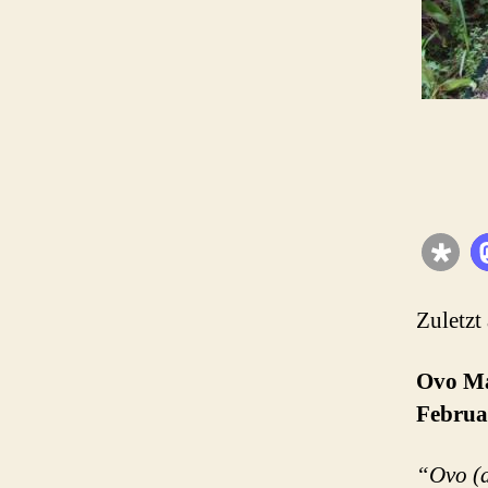
Zuletzt
Ovo Ma
Februa
“Ovo (d