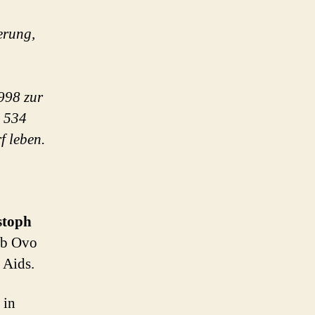
erung,
1998 zur
m 534
f leben.
stoph
rb Ovo
 Aids.
in