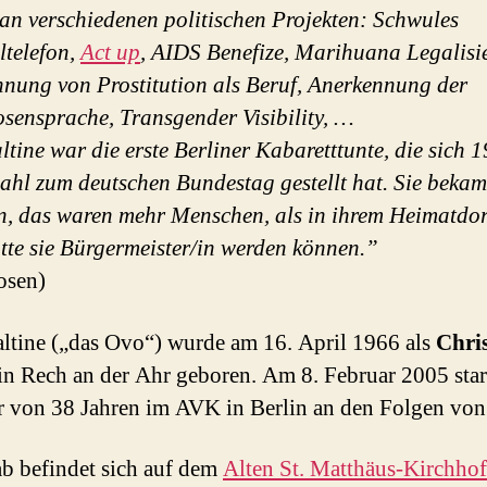
 an verschiedenen politischen Projekten: Schwules
ltelefon,
Act up
, AIDS Benefize, Marihuana Legalisi
nung von Prostitution als Beruf, Anerkennung der
sensprache, Transgender Visibility, …
tine war die erste Berliner Kabaretttunte, die sich 
ahl zum deutschen Bundestag gestellt hat. Sie beka
, das waren mehr Menschen, als in ihrem Heimatdor
tte sie Bürgermeister/in werden können.”
osen)
tine („das Ovo“) wurde am 16. April 1966 als
Chri
in Rech an der Ahr geboren. Am 8. Februar 2005 sta
r von 38 Jahren im AVK in Berlin an den Folgen von
b befindet sich auf dem
Alten St. Matthäus-Kirchhof