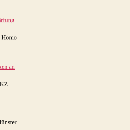
ärfung
ls Homo-
ken an
m KZ
Münster