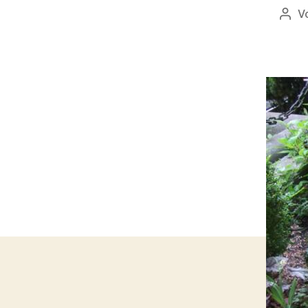
V
Beit