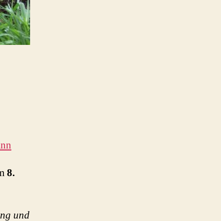
ann
am
8.
ung und