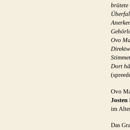
brütete
Überfal
Anerken
Gehörlo
Ovo Mal
Direktw
Stimmen
Dort hä
(spreed
Ovo Mal
Josten
im Alte
Das Gra