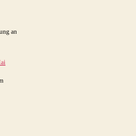
rung an
ai
em