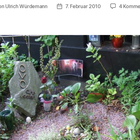
on
Ulrich Würdemann
7. Februar 2010
4 Komme
ragsautor
Beitragsdatum