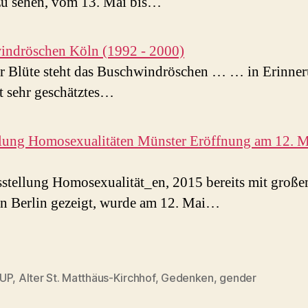
zu sehen, vom 13. Mai bis…
indröschen Köln (1992 - 2000)
er Blüte steht das Buschwindröschen … … in Erinne
st sehr geschätztes…
lung Homosexualitäten Münster Eröffnung am 12. M
stellung Homosexualität_en, 2015 bereits mit groß
in Berlin gezeigt, wurde am 12. Mai…
UP
,
Alter St. Matthäus-Kirchhof
,
Gedenken
,
gender
rter