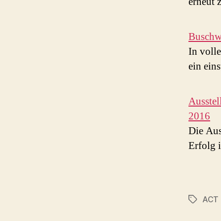
erneut 
Buschw
In voll
ein ein
Ausstel
2016
Die Aus
Erfolg 
ACT 
Schlagwö