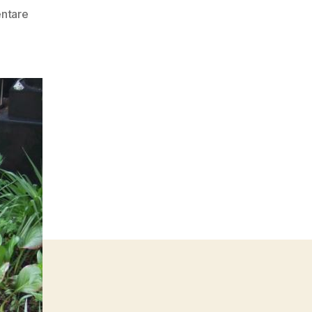
zu
ntare
Ovo
Maltine
(1966
–
2005)