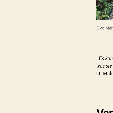
Ovo Mal
.
„
Es kom
was sie
O. Malt
.
Ver