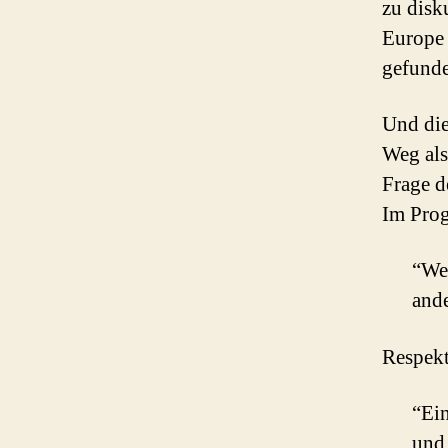
zu disk
Europe 
gefund
Und die
Weg als
Frage 
Im Prog
“Wer
and
Respekt
“Ein
und 