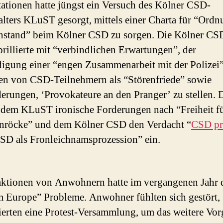
itationen hatte jüngst ein Versuch des Kölner CSD-
alters KLuST gesorgt, mittels einer Charta für “Ord
stand” beim Kölner CSD zu sorgen. Die Kölner CS
brillierte mit “verbindlichen Erwartungen”, der
gung einer “engen Zusammenarbeit mit der Polizei
ren von CSD-Teilnehmern als “Störenfriede” sowie
erungen, ‘Provokateure an den Pranger’ zu stellen. 
 dem KLuST ironische Forderungen nach “Freiheit f
nröcke” und dem Kölner CSD den Verdacht “
CSD pr
SD als Fronleichnamsprozession” ein.
ktionen von Anwohnern hatte im vergangenen Jahr 
 Europe” Probleme. Anwohner fühlten sich gestört,
ierten eine Protest-Versammlung, um das weitere Vo