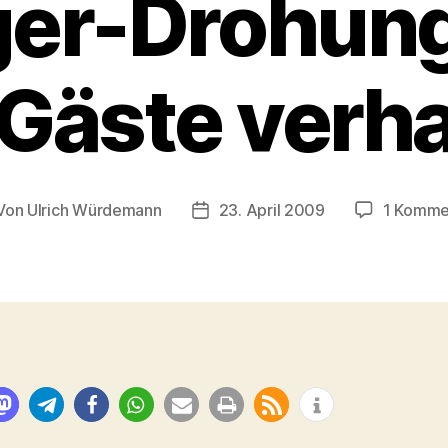
ger-Drohung
 Gäste verha
Von
Ulrich Würdemann
23. April 2009
1 Komme
tragsautor
Beitragsdatum