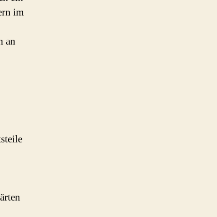
ern im
n an
steile
ärten