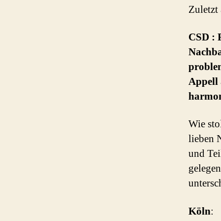
Zuletzt
CSD : 
Nachba
proble
Appell 
harmon
Wie sto
lieben 
und Tei
gelegen
untersc
Köln
: