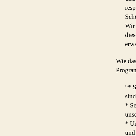
res
Sch
Wir
die
erwa
Wie das
Program
“* S
sind
* S
unse
* Un
und