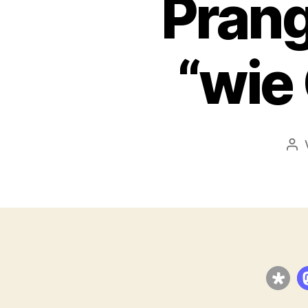
Pran
“wie
Bei