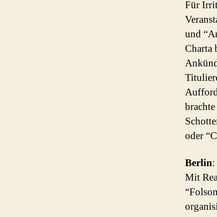
Für Irr
Veranst
und “An
Charta 
Ankündi
Titulie
Aufford
brachte
Schotte
oder “C
Berlin
:
Mit Rea
“Folsom
organis