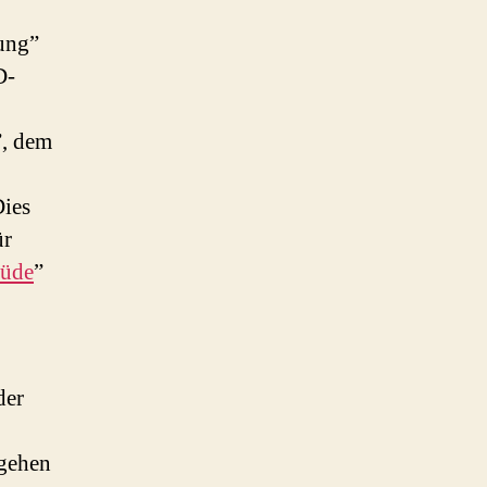
nung”
D-
”, dem
Dies
ür
üde
”
der
rgehen