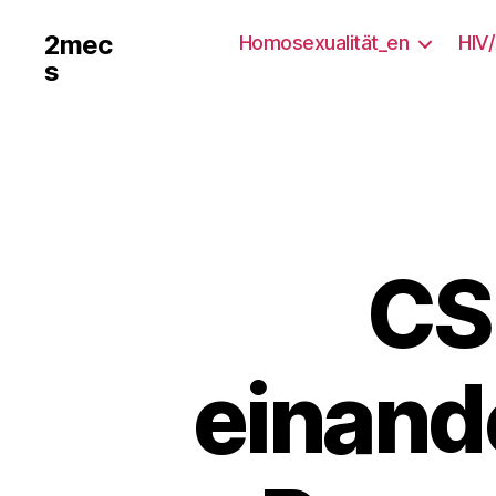
2mec
Homosexualität_en
HIV
s
CS
einand