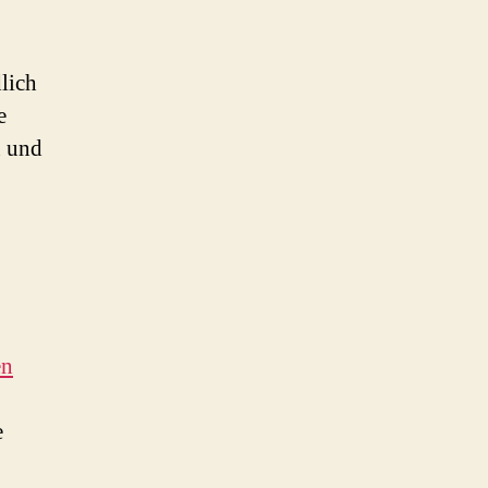
lich
e
n und
en
e