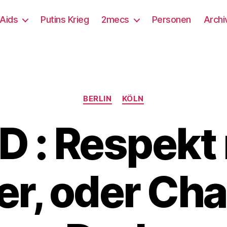
/Aids
Putins Krieg
2mecs
Personen
Archi
Kategorien
BERLIN
KÖLN
D : Respekt 
er, oder Cha