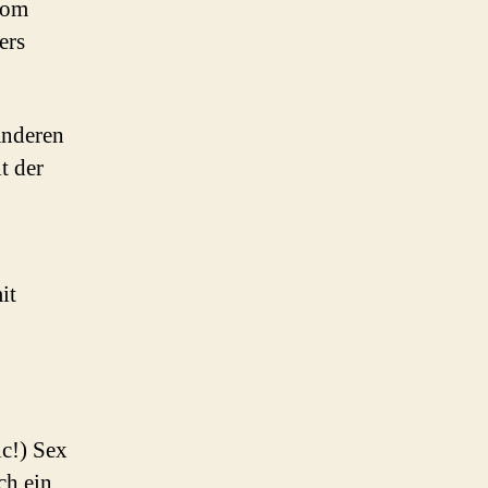
som
ers
anderen
t der
it
c!) Sex
ch ein