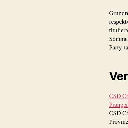
Grundre
respekt
titulie
Sommer 
Party-t
Ver
CSD Cha
Pranger
CSD Cha
Provinz