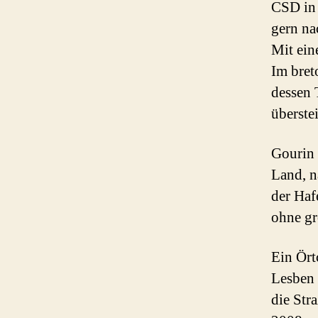
CSD in 
gern na
Mit ein
Im bret
dessen 
überstei
Gourin 
Land, n
der Haf
ohne gr
Ein Ört
Lesben 
die Str