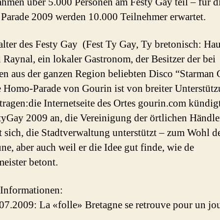
hmen über 5.000 Personen am Festy Gay teil – für d
 Parade 2009 werden 10.000 Teilnehmer erwartet.
alter des Festy Gay (Fest Ty Gay, Ty bretonisch: Haus
 Raynal, ein lokaler Gastronom, der Besitzer der bei
n aus der ganzen Region beliebten Disco “Starman 
 Homo-Parade von Gourin ist von breiter Unterstüt
tragen:die Internetseite des Ortes gourin.com kündigt
tyGay 2009 an, die Vereinigung der örtlichen Händle
gt sich, die Stadtverwaltung unterstützt – zum Wohl d
, aber auch weil er die Idee gut finde, wie de
eister betont.
 Informationen:
.07.2009: La «folle» Bretagne se retrouve pour un jou