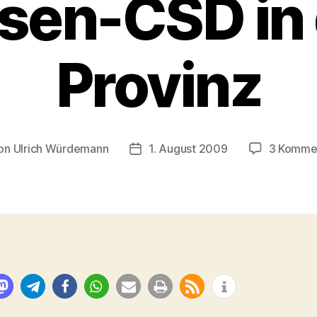
sen-CSD in
Provinz
on
Ulrich Würdemann
1. August 2009
3 Komme
ragsautor
Beitragsdatum