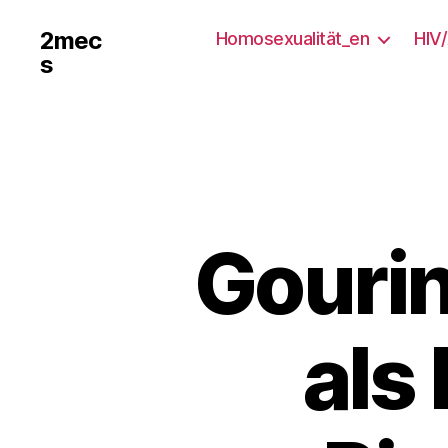
2mec
Homosexualität_en
HIV
s
Gourin
als