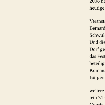
2008 na
heutige
Veranst
Bernard
Schwule
Und die
Dorf ge
das Fes
beteili
Kommune
Bürgerm
weitere
tetu 31
Gourin