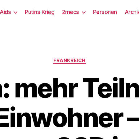
/Aids
Putins Krieg
2mecs
Personen
Archi
Kategorien
FRANKREICH
: mehr Tei
 Einwohner –