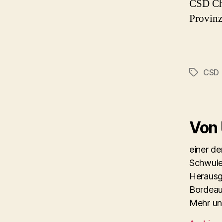
CSD Cha
Provinz
CSD
Schlagwö
Von
einer d
Schwule
Herausg
Bordeau
Mehr un