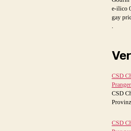
e-ilico
gay pri
.
Ver
CSD Cha
Pranger
CSD Cha
Provinz
CSD Cha