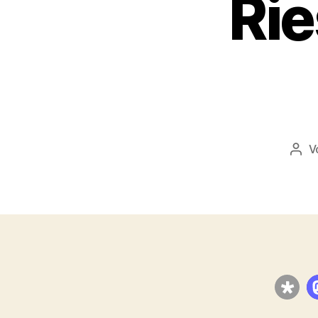
Rie
V
Beit