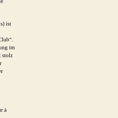
ie
) ist
Club“.
zung im
 stolz
r
er
r à