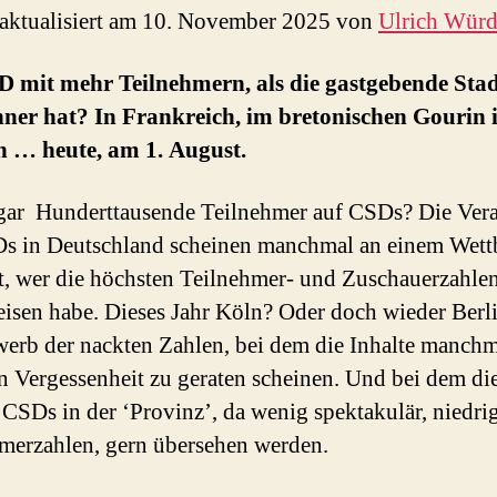
 aktualisiert am 10. November 2025 von
Ulrich Wür
D mit mehr Teilnehmern, als die gastgebende Sta
er hat? In Frankreich, im bretonischen Gourin is
h … heute, am 1. August.
gar Hunderttausende Teilnehmer auf CSDs? Die Vera
s in Deutschland scheinen manchmal an einem Wet
gt, wer die höchsten Teilnehmer- und Zuschauerzahle
isen habe. Dieses Jahr Köln? Oder doch wieder Berl
erb der nackten Zahlen, bei dem die Inhalte manchm
n Vergessenheit zu geraten scheinen. Und bei dem di
 CSDs in der ‘Provinz’, da wenig spektakulär, niedri
merzahlen, gern übersehen werden.