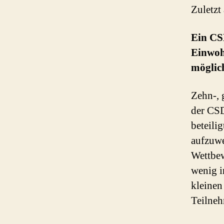
Zuletzt
Ein CS
Einwohn
möglic
Zehn-, 
der CSD
beteili
aufzuwe
Wettbew
wenig i
kleinen
Teilneh