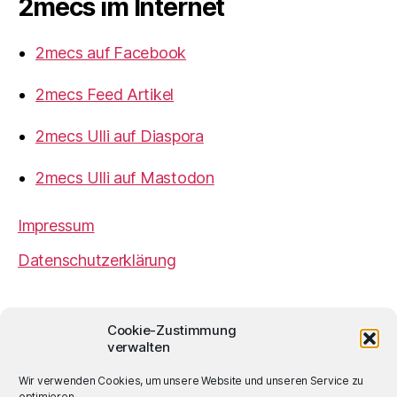
2mecs im Internet
2mecs auf Facebook
2mecs Feed Artikel
2mecs Ulli auf Diaspora
2mecs Ulli auf Mastodon
Impressum
Datenschutzerklärung
2mecs
von
Ulrich Würdemann
ist sofern nicht
Cookie-Zustimmung
anders angegeben lizenziert unter einer
Creative
verwalten
Commons Namensnennung 4.0 International
Lizenz
.
Wir verwenden Cookies, um unsere Website und unseren Service zu
optimieren.