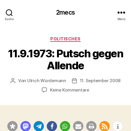
2mecs
Suche
Menü
Kategorien
POLITISCHES
11.9.1973: Putsch gegen
Allende
Von
Ulrich Würdemann
11. September 2008
Beitragsautor
Beitragsdatum
zu
Keine Kommentare
11.9.1973:
Putsch
gegen
Allende