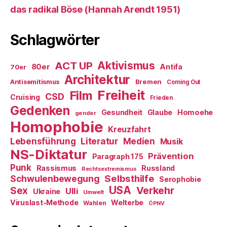
das radikal Böse (Hannah Arendt 1951)
Schlagwörter
ACT UP
Aktivismus
80er
Antifa
70er
Architektur
Antisemitismus
Bremen
Coming Out
Freiheit
Film
CSD
Cruising
Frieden
Gedenken
Gesundheit
Glaube
Homoehe
gender
Homophobie
Kreuzfahrt
Literatur
Medien
Lebensführung
Musik
NS-Diktatur
Prävention
Paragraph 175
Punk
Rassismus
Russland
Rechtsextremismus
Selbsthilfe
Schwulenbewegung
Serophobie
USA
Verkehr
Sex
Ulli
Ukraine
Umwelt
Viruslast-Methode
Welterbe
Wahlen
ÖPNV