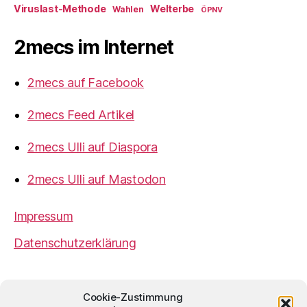
Viruslast-Methode
Welterbe
Wahlen
ÖPNV
2mecs im Internet
2mecs auf Facebook
2mecs Feed Artikel
2mecs Ulli auf Diaspora
2mecs Ulli auf Mastodon
Impressum
Datenschutzerklärung
2mecs
von
Ulrich Würdemann
ist sofern nicht
Cookie-Zustimmung
anders angegeben lizenziert unter einer
Creative