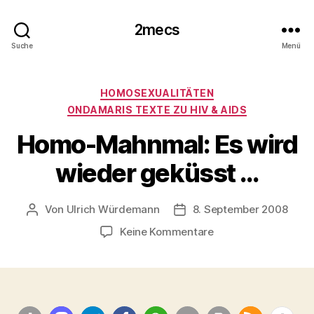
2mecs
Suche
Menü
Kategorien
HOMOSEXUALITÄTEN
ONDAMARIS TEXTE ZU HIV & AIDS
Homo-Mahnmal: Es wird
wieder geküsst …
Von
Ulrich Würdemann
8. September 2008
Beitragsautor
Beitragsdatum
zu
Keine Kommentare
Homo-
Mahnmal:
Es
wird
wieder