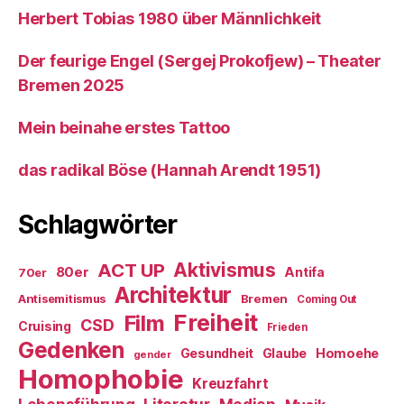
Herbert Tobias 1980 über Männlichkeit
Der feurige Engel (Sergej Prokofjew) – Theater
Bremen 2025
Mein beinahe erstes Tattoo
das radikal Böse (Hannah Arendt 1951)
Schlagwörter
ACT UP
Aktivismus
80er
Antifa
70er
Architektur
Antisemitismus
Bremen
Coming Out
Freiheit
Film
CSD
Cruising
Frieden
Gedenken
Gesundheit
Glaube
Homoehe
gender
Homophobie
Kreuzfahrt