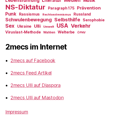
Literatur
Medien
Lebensführung
Musik
NS-Diktatur
Prävention
Paragraph 175
Punk
Rassismus
Russland
Rechtsextremismus
Selbsthilfe
Schwulenbewegung
Serophobie
USA
Verkehr
Sex
Ulli
Ukraine
Umwelt
Viruslast-Methode
Welterbe
Wahlen
ÖPNV
2mecs im Internet
2mecs auf Facebook
2mecs Feed Artikel
2mecs Ulli auf Diaspora
2mecs Ulli auf Mastodon
Impressum