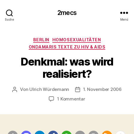
2mecs
Suche
Menü
Kategorien
BERLIN
HOMOSEXUALITÄTEN
ONDAMARIS TEXTE ZU HIV & AIDS
Denkmal: was wird
realisiert?
Von
Ulrich Würdemann
1. November 2006
Beitragsautor
Beitragsdatum
zu
1 Kommentar
Denkmal:
was
wird
realisiert?