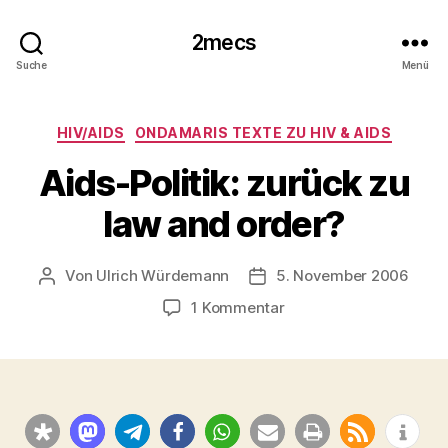
2mecs
Suche
Menü
Kategorien
HIV/AIDS
ONDAMARIS TEXTE ZU HIV & AIDS
Aids-Politik: zurück zu
law and order?
Von
Ulrich Würdemann
5. November 2006
Beitragsautor
Beitragsdatum
zu
1 Kommentar
Aids-
Politik:
zurück
zu
law
and