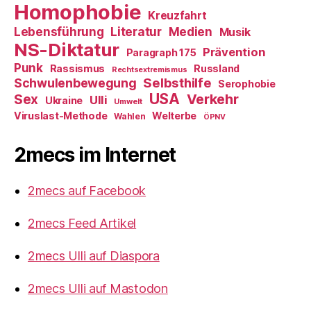
Homophobie
Kreuzfahrt
Literatur
Medien
Lebensführung
Musik
NS-Diktatur
Prävention
Paragraph 175
Punk
Rassismus
Russland
Rechtsextremismus
Selbsthilfe
Schwulenbewegung
Serophobie
USA
Verkehr
Sex
Ulli
Ukraine
Umwelt
Viruslast-Methode
Welterbe
Wahlen
ÖPNV
2mecs im Internet
2mecs auf Facebook
2mecs Feed Artikel
2mecs Ulli auf Diaspora
2mecs Ulli auf Mastodon