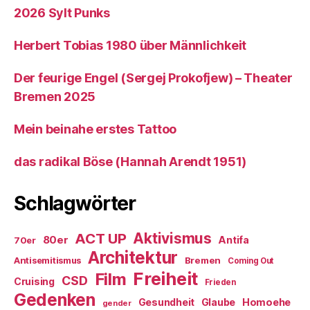
2026 Sylt Punks
Herbert Tobias 1980 über Männlichkeit
Der feurige Engel (Sergej Prokofjew) – Theater
Bremen 2025
Mein beinahe erstes Tattoo
das radikal Böse (Hannah Arendt 1951)
Schlagwörter
ACT UP
Aktivismus
80er
Antifa
70er
Architektur
Antisemitismus
Bremen
Coming Out
Freiheit
Film
CSD
Cruising
Frieden
Gedenken
Gesundheit
Glaube
Homoehe
gender