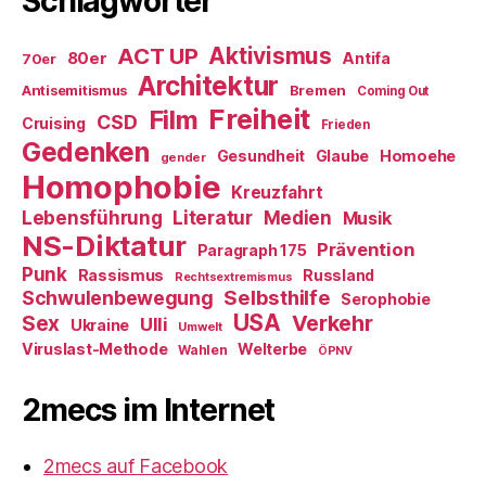
Schlagwörter
ACT UP
Aktivismus
80er
Antifa
70er
Architektur
Antisemitismus
Bremen
Coming Out
Freiheit
Film
CSD
Cruising
Frieden
Gedenken
Gesundheit
Glaube
Homoehe
gender
Homophobie
Kreuzfahrt
Literatur
Medien
Lebensführung
Musik
NS-Diktatur
Prävention
Paragraph 175
Punk
Rassismus
Russland
Rechtsextremismus
Selbsthilfe
Schwulenbewegung
Serophobie
USA
Verkehr
Sex
Ulli
Ukraine
Umwelt
Viruslast-Methode
Welterbe
Wahlen
ÖPNV
2mecs im Internet
2mecs auf Facebook