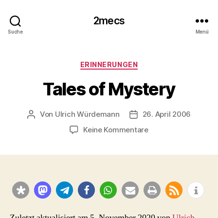
2mecs
Suche
Menü
Kategorien
ERINNERUNGEN
Tales of Mystery
Von
Ulrich Würdemann
26. April 2006
Beitragsautor
Beitragsdatum
zu
Keine Kommentare
Tales
of
Mystery
Zuletzt aktualisiert am 5. November 2020 von
Ulrich