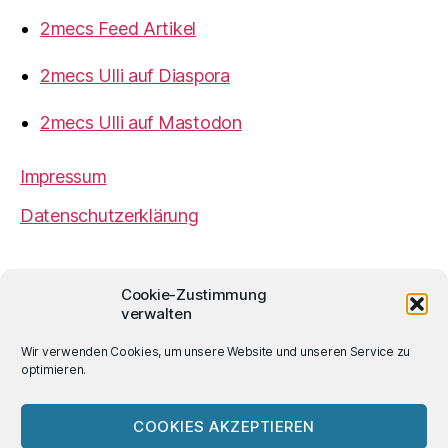
2mecs Feed Artikel
2mecs Ulli auf Diaspora
2mecs Ulli auf Mastodon
Impressum
Datenschutzerklärung
2mecs
von
Ulrich Würdemann
ist sofern nicht
Cookie-Zustimmung
anders angegeben lizenziert unter einer
Creative
verwalten
Commons Namensnennung 4.0 International
Lizenz
.
Wir verwenden Cookies, um unsere Website und unseren Service zu
optimieren.
COOKIES AKZEPTIEREN
© 2026
2mecs
Hoch
↑