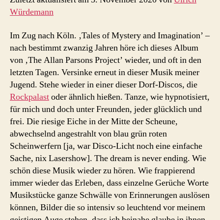
Würdemann
Im Zug nach Köln. ‚Tales of Mystery and Imagination’ –
nach bestimmt zwanzig Jahren höre ich dieses Album
von ‚The Allan Parsons Project’ wieder, und oft in den
letzten Tagen. Versinke erneut in dieser Musik meiner
Jugend. Stehe wie­der in einer dieser Dorf-Discos, die
Rockpalast
oder ähnlich hießen. Tanze, wie hypnotisiert,
für mich und doch unter Freunden, jeder glück­lich und
frei. Die riesige Eiche in der Mitte der Scheune,
abwechselnd angestrahlt von blau grün roten
Scheinwerfern [ja, war Disco-Licht noch eine einfa­che
Sache, nix Lasershow]. The dream is never ending. Wie
schön diese Musik wieder zu hören. Wie frappierend
immer wieder das Erleben, dass einzelne Gerüche Worte
Musikstücke ganze Schwälle von Erinnerungen auslösen
können, Bilder die so intensiv so leuchtend vor meinem
geistigen Auge stehen, dass ich beinahe glaube in ihnen