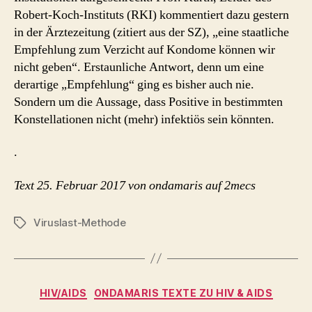
auf
Robert-Koch-Instituts (RKI) kommentiert dazu gestern
Kondome
in der Ärztezeitung (zitiert aus der SZ), „eine staatliche
können
Empfehlung zum Verzicht auf Kondome können wir
wir
nicht
nicht geben“. Erstaunliche Antwort, denn um eine
geben
derartige „Empfehlung“ ging es bisher auch nie.
Sondern um die Aussage, dass Positive in bestimmten
Konstellationen nicht (mehr) infektiös sein könnten.
.
Text 25. Februar 2017 von ondamaris auf 2mecs
Viruslast-Methode
Schlagwörter
Kategorien
HIV/AIDS
ONDAMARIS TEXTE ZU HIV & AIDS