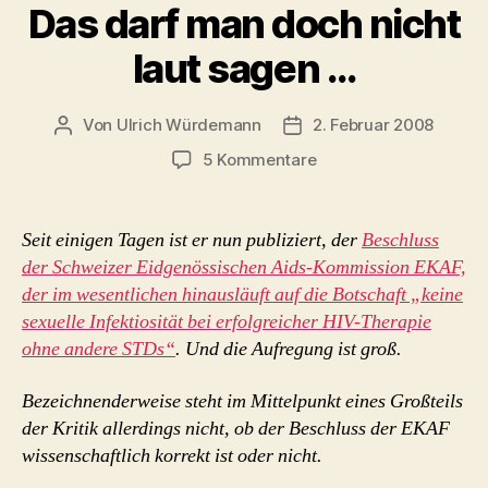
Das darf man doch nicht
laut sagen …
Von
Ulrich Würdemann
2. Februar 2008
Beitragsautor
Beitragsdatum
zu
5 Kommentare
Das
darf
man
Seit einigen Tagen ist er nun publiziert, der
Beschluss
doch
der Schweizer Eidgenössischen Aids-Kommission EKAF,
nicht
der im wesentlichen hinausläuft auf die Botschaft „keine
laut
sexuelle Infektiosität bei erfolgreicher HIV-Therapie
sagen
ohne andere STDs“
. Und die Aufregung ist groß.
…
Bezeichnenderweise steht im Mittelpunkt eines Großteils
der Kritik allerdings nicht, ob der Beschluss der EKAF
wissenschaftlich korrekt ist oder nicht.