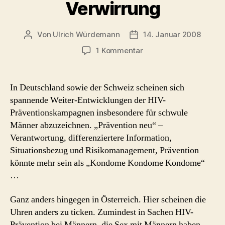
Verwirrung
Von
Ulrich Würdemann
14. Januar 2008
Beitragsautor
Beitragsdatum
zu
1 Kommentar
Benimmregeln
und
Verwirrung
In Deutschland sowie der Schweiz scheinen sich
spannende Weiter-Entwicklungen der HIV-
Präventionskampagnen insbesondere für schwule
Männer abzuzeichnen. „Prävention neu“ –
Verantwortung, differenziertere Information,
Situationsbezug und Risikomanagement, Prävention
könnte mehr sein als „Kondome Kondome Kondome“
…
Ganz anders hingegen in Österreich. Hier scheinen die
Uhren anders zu ticken. Zumindest in Sachen HIV-
Prävention bei Männern, die Sex mit Männern haben