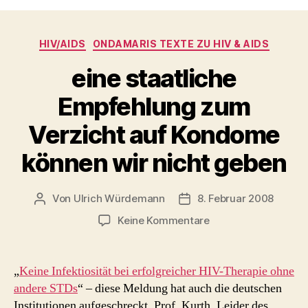
Kategorien
HIV/AIDS
ONDAMARIS TEXTE ZU HIV & AIDS
eine staatliche
Empfehlung zum
Verzicht auf Kondome
können wir nicht geben
Von
Ulrich Würdemann
8. Februar 2008
Beitragsautor
Beitragsdatum
zu
Keine Kommentare
eine
staatliche
Empfehlung
„
Keine Infektiosität bei erfolgreicher HIV-Therapie ohne
zum
andere STDs
“ – diese Meldung hat auch die deutschen
Verzicht
Institutionen aufgeschreckt. Prof. Kurth, Leider des