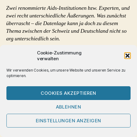
Zwei renommierte Aids-Institutionen bzw. Experten, und
zwei recht unterschiedliche Äußerungen. Was zunächst
überrascht – die Datenlage kann ja doch zu diesem
Thema zwischen der Schweiz und Deutschland nicht so
arg unterschiedlich sein.
Prof. Hirschel kann sich zu einer sehr pointierten
Cookie-Zustimmung
verwalten
Aussage durchringen, die auch für Menschen mit HIV
eine konkrete verständliche Botschaft ist.
Wir verwenden Cookies, um unsere Website und unseren Service zu
Das RKI hingegen windet sich deutlich, vermeidet
optimieren.
geradezu zu einer klaren Aussage zu kommen.
Zu hoffen
ist, dass bei der Zurückhaltung des RKI keine politische
COOKIES AKZEPTIEREN
Einflussnahme im Spiel ist. B
ei der Haltung des RKI ist
sicher zu berücksichtigen, dass das RKI vermutlich auch
ABLEHNEN
befürchtet, angesichts des komplizierten Sachverhalts
EINSTELLUNGEN ANZEIGEN
würden Teile der Informationen ‚in der Praxis‘ verloren
gehen – so dass im Extremfall der (nicht berechtigte)