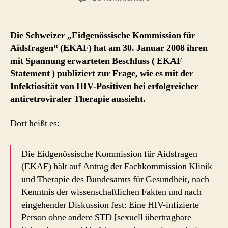
EKAF
Statement
:
Die Schweizer „Eidgenössische Kommission für
keine
Aidsfragen“ (EKAF) hat am 30. Januar 2008 ihren
Infektiosität
mit Spannung erwarteten Beschluss ( EKAF
bei
Statement ) publiziert zur Frage, wie es mit der
erfolgreicher
Infektiosität von HIV-Positiven bei erfolgreicher
HIV-
antiretroviraler Therapie
aussieht.
Therapie
ohne
andere
Dort heißt es:
STDs
Die
Eidgenössische Kommission für Aidsfragen
(
EKAF
) hält auf Antrag der Fachkommission Klinik
und Therapie des Bundesamts für Gesundheit, nach
Kenntnis der wissenschaftlichen Fakten und nach
eingehender Diskussion fest: Eine HIV-infizierte
Person ohne andere STD [sexuell übertragbare