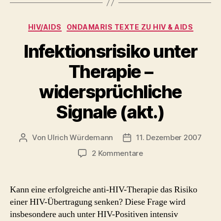
Kategorien
HIV/AIDS
ONDAMARIS TEXTE ZU HIV & AIDS
Infektionsrisiko unter
Therapie –
widersprüchliche
Signale (akt.)
Von
Ulrich Würdemann
11. Dezember 2007
Beitragsautor
Beitragsdatum
zu
2 Kommentare
Infektionsrisiko
unter
Therapie
Kann eine erfolgreiche anti-HIV-Therapie das Risiko
–
einer HIV-Übertragung senken? Diese Frage wird
widersprüchliche
insbesondere auch unter HIV-Positiven intensiv
Signale