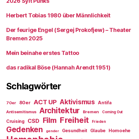
2026 Sylt Punks
Herbert Tobias 1980 über Männlichkeit
Der feurige Engel (Sergej Prokofjew) – Theater
Bremen 2025
Mein beinahe erstes Tattoo
das radikal Böse (Hannah Arendt 1951)
Schlagwörter
ACT UP
Aktivismus
80er
Antifa
70er
Architektur
Antisemitismus
Bremen
Coming Out
Freiheit
Film
CSD
Cruising
Frieden
Gedenken
Gesundheit
Glaube
Homoehe
gender