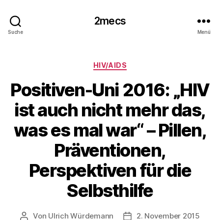
2mecs
Suche
Menü
Kategorien
HIV/AIDS
Positiven-Uni 2016: „HIV
ist auch nicht mehr das,
was es mal war“ – Pillen,
Präventionen,
Perspektiven für die
Selbsthilfe
Von
Ulrich Würdemann
2. November 2015
Beitragsautor
Beitragsdatum