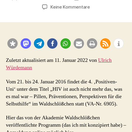
zu
Keine Kommentare
Positiven-
Uni
2016:
„HIV
ist
auch
nicht
mehr
Zuletzt aktualisiert am 11. Januar 2022 von
Ulrich
das,
Würdemann
was
es
Vom 21. bis 24. Januar 2016 findet die 4. ‚Positiven-
mal
Uni‘ unter dem Titel „HIV ist auch nicht mehr das, was
war“
es mal war – Pillen, Präventionen, Perspektiven für die
–
Selbsthilfe“ im Waldschlößchen statt (VA-Nr. 6905).
Pillen,
Präventionen,
Perspektiven
Hier das von der Akademie Waldschlößchen
für
veröffentlichte Programm (das ich mit konzipiert habe) –
die