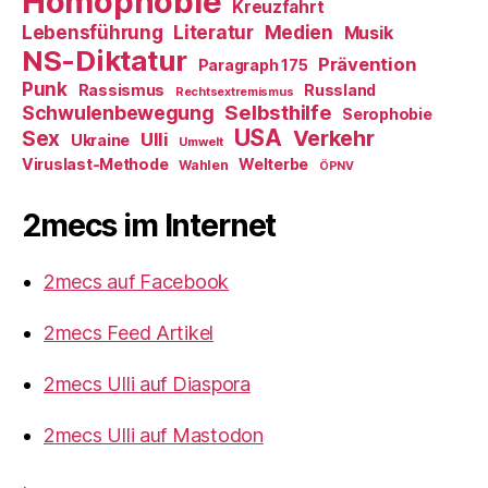
Homophobie
Kreuzfahrt
Literatur
Medien
Lebensführung
Musik
NS-Diktatur
Prävention
Paragraph 175
Punk
Rassismus
Russland
Rechtsextremismus
Selbsthilfe
Schwulenbewegung
Serophobie
USA
Verkehr
Sex
Ulli
Ukraine
Umwelt
Viruslast-Methode
Welterbe
Wahlen
ÖPNV
2mecs im Internet
2mecs auf Facebook
2mecs Feed Artikel
2mecs Ulli auf Diaspora
2mecs Ulli auf Mastodon