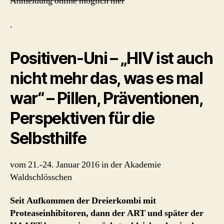
Anmeldung online möglich hier
Selbsthilfe
.
Positiven-Uni – „HIV ist auch
nicht mehr das, was es mal
war“ – Pillen, Präventionen,
Perspektiven für die
Selbsthilfe
vom 21.-24. Januar 2016 in der Akademie
Waldschlösschen
Seit Aufkommen der Dreierkombi mit
Proteaseinhibitoren, dann der ART und später der