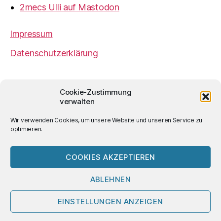
2mecs Ulli auf Mastodon
Impressum
Datenschutzerklärung
2mecs
von
Ulrich Würdemann
ist sofern nicht
Cookie-Zustimmung
anders angegeben lizenziert unter einer
Creative
verwalten
Commons Namensnennung 4.0 International
Lizenz
.
Wir verwenden Cookies, um unsere Website und unseren Service zu
optimieren.
COOKIES AKZEPTIEREN
© 2026
2mecs
Hoch
↑
ABLEHNEN
EINSTELLUNGEN ANZEIGEN