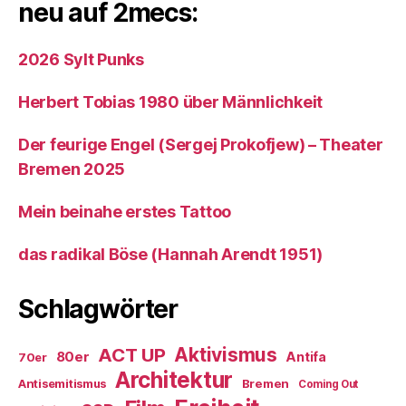
neu auf 2mecs:
2026 Sylt Punks
Herbert Tobias 1980 über Männlichkeit
Der feurige Engel (Sergej Prokofjew) – Theater
Bremen 2025
Mein beinahe erstes Tattoo
das radikal Böse (Hannah Arendt 1951)
Schlagwörter
ACT UP
Aktivismus
80er
Antifa
70er
Architektur
Antisemitismus
Bremen
Coming Out