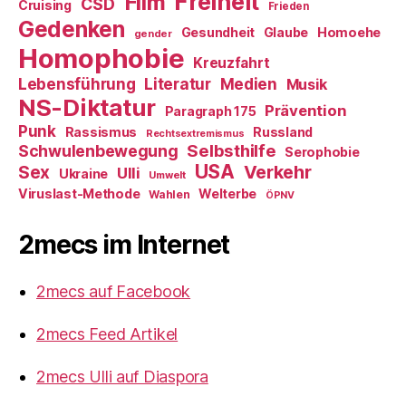
Freiheit
Film
CSD
Cruising
Frieden
Gedenken
Gesundheit
Glaube
Homoehe
gender
Homophobie
Kreuzfahrt
Literatur
Medien
Lebensführung
Musik
NS-Diktatur
Prävention
Paragraph 175
Punk
Rassismus
Russland
Rechtsextremismus
Selbsthilfe
Schwulenbewegung
Serophobie
USA
Verkehr
Sex
Ulli
Ukraine
Umwelt
Viruslast-Methode
Welterbe
Wahlen
ÖPNV
2mecs im Internet
2mecs auf Facebook
2mecs Feed Artikel
2mecs Ulli auf Diaspora