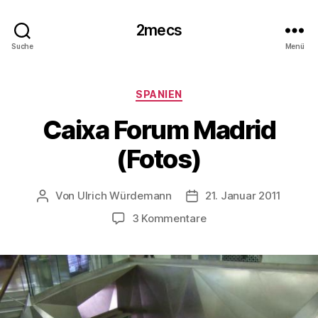
2mecs
Suche
Menü
Kategorien
SPANIEN
Caixa Forum Madrid
(Fotos)
Von
Ulrich Würdemann
21. Januar 2011
Beitragsautor
Beitragsdatum
zu
3 Kommentare
Caixa
Forum
Madrid
(Fotos)