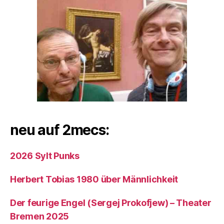
neu auf 2mecs:
2026 Sylt Punks
Herbert Tobias 1980 über Männlichkeit
Der feurige Engel (Sergej Prokofjew) – Theater
Bremen 2025