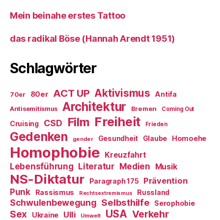
Mein beinahe erstes Tattoo
das radikal Böse (Hannah Arendt 1951)
Schlagwörter
ACT UP
Aktivismus
80er
Antifa
70er
Architektur
Antisemitismus
Bremen
Coming Out
Freiheit
Film
CSD
Cruising
Frieden
Gedenken
Gesundheit
Glaube
Homoehe
gender
Homophobie
Kreuzfahrt
Literatur
Medien
Lebensführung
Musik
NS-Diktatur
Prävention
Paragraph 175
Punk
Rassismus
Russland
Rechtsextremismus
Selbsthilfe
Schwulenbewegung
Serophobie
USA
Verkehr
Sex
Ulli
Ukraine
Umwelt