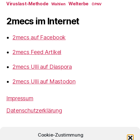
Viruslast-Methode
Welterbe
Wahlen
ÖPNV
2mecs im Internet
2mecs auf Facebook
2mecs Feed Artikel
2mecs Ulli auf Diaspora
2mecs Ulli auf Mastodon
Impressum
Datenschutzerklärung
2mecs
von
Ulrich Würdemann
ist sofern nicht
Cookie-Zustimmung
anders angegeben lizenziert unter einer
Creative