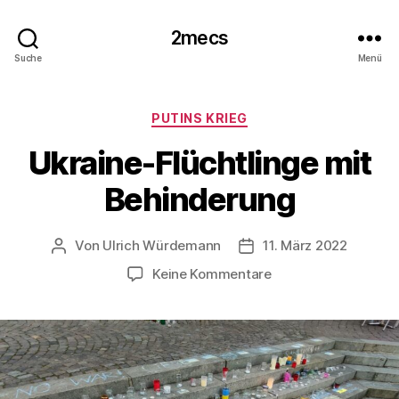
2mecs
Suche
Menü
Kategorien
PUTINS KRIEG
Ukraine-Flüchtlinge mit
Behinderung
Von
Ulrich Würdemann
11. März 2022
Beitragsautor
Beitragsdatum
zu
Keine Kommentare
Ukraine-
Flüchtlinge
mit
Behinderung