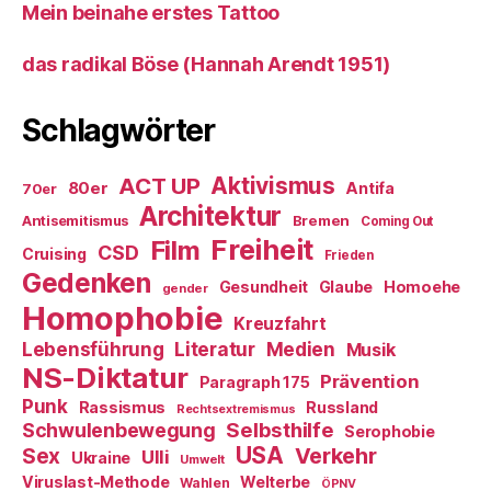
Mein beinahe erstes Tattoo
das radikal Böse (Hannah Arendt 1951)
Schlagwörter
ACT UP
Aktivismus
80er
Antifa
70er
Architektur
Antisemitismus
Bremen
Coming Out
Freiheit
Film
CSD
Cruising
Frieden
Gedenken
Gesundheit
Glaube
Homoehe
gender
Homophobie
Kreuzfahrt
Literatur
Medien
Lebensführung
Musik
NS-Diktatur
Prävention
Paragraph 175
Punk
Rassismus
Russland
Rechtsextremismus
Selbsthilfe
Schwulenbewegung
Serophobie
USA
Verkehr
Sex
Ulli
Ukraine
Umwelt
Viruslast-Methode
Welterbe
Wahlen
ÖPNV