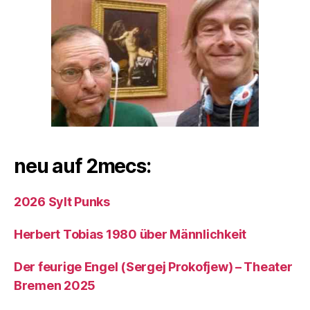
neu auf 2mecs:
2026 Sylt Punks
Herbert Tobias 1980 über Männlichkeit
Der feurige Engel (Sergej Prokofjew) – Theater
Bremen 2025