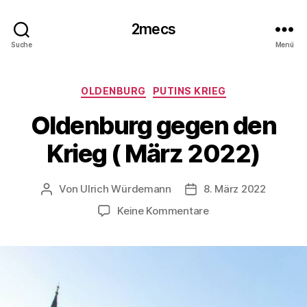
2mecs
Suche
Menü
Kategorien
OLDENBURG
PUTINS KRIEG
Oldenburg gegen den
Krieg ( März 2022)
Von
Ulrich Würdemann
8. März 2022
Beitragsautor
Beitragsdatum
zu
Keine Kommentare
Oldenburg
gegen
den
Krieg
(
März