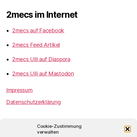
2mecs im Internet
2mecs auf Facebook
2mecs Feed Artikel
2mecs Ulli auf Diaspora
2mecs Ulli auf Mastodon
Impressum
Datenschutzerklärung
2mecs
von
Ulrich Würdemann
ist sofern nicht
Cookie-Zustimmung
anders angegeben lizenziert unter einer
Creative
verwalten
Commons Namensnennung 4.0 International