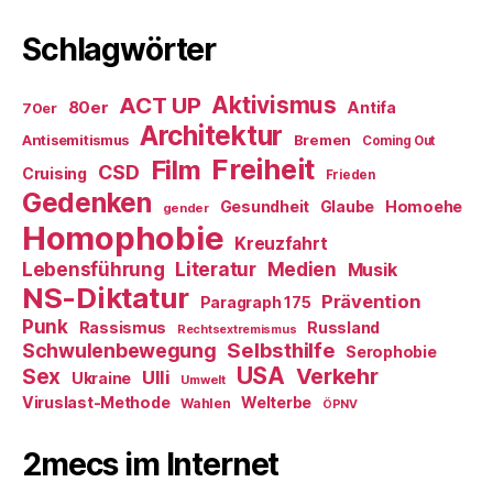
Schlagwörter
ACT UP
Aktivismus
80er
Antifa
70er
Architektur
Antisemitismus
Bremen
Coming Out
Freiheit
Film
CSD
Cruising
Frieden
Gedenken
Gesundheit
Glaube
Homoehe
gender
Homophobie
Kreuzfahrt
Literatur
Medien
Lebensführung
Musik
NS-Diktatur
Prävention
Paragraph 175
Punk
Rassismus
Russland
Rechtsextremismus
Selbsthilfe
Schwulenbewegung
Serophobie
USA
Verkehr
Sex
Ulli
Ukraine
Umwelt
Viruslast-Methode
Welterbe
Wahlen
ÖPNV
2mecs im Internet