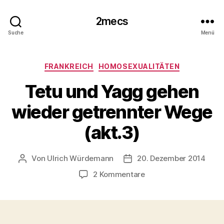
2mecs
Suche
Menü
Kategorien
FRANKREICH
HOMOSEXUALITÄTEN
Tetu und Yagg gehen
wieder getrennter Wege
(akt.3)
Von
Ulrich Würdemann
20. Dezember 2014
Beitragsautor
Beitragsdatum
zu
2 Kommentare
Tetu
und
Yagg
gehen