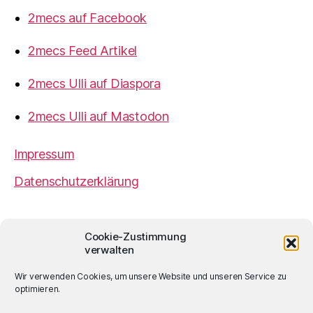
2mecs auf Facebook
2mecs Feed Artikel
2mecs Ulli auf Diaspora
2mecs Ulli auf Mastodon
Impressum
Datenschutzerklärung
2mecs
von
Ulrich Würdemann
ist sofern nicht
Cookie-Zustimmung
anders angegeben lizenziert unter einer
Creative
verwalten
Commons Namensnennung 4.0 International
Lizenz
.
Wir verwenden Cookies, um unsere Website und unseren Service zu
optimieren.