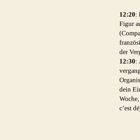
12:20
:
Figur a
(Compag
französ
der Ver
12:30
:
vergang
Organis
dein Ei
Woche, 
c’est d