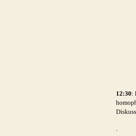
12:30
:
homopho
Diskus
.