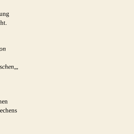
rung
ht.
von
nschen
„,
hen
rechens