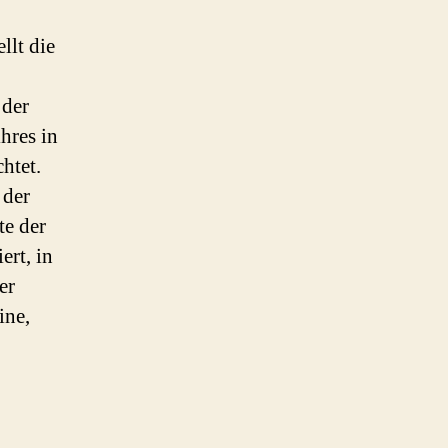
llt die
 der
hres in
htet.
 der
te der
ert, in
er
ine,