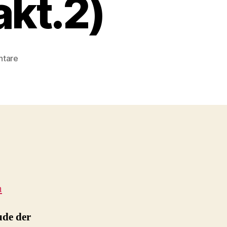
akt.2)
zu
tare
Homophobe
Drohungen
gegen
französische
Aidshilfe
Aides
(akt.2)
n
ude der