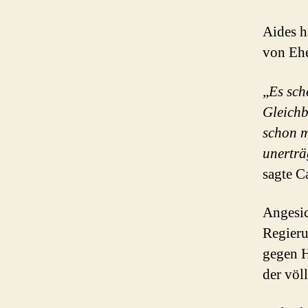
Aides h
von Ehe
„
Es sch
Gleichb
schon m
unerträ
sagte C
Angesic
Regieru
gegen H
der völ