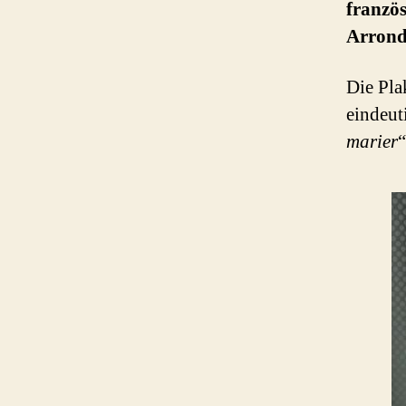
franzö
Arrond
Die Pla
eindeut
marier
“