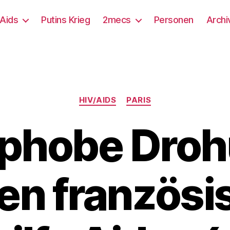
/Aids
Putins Krieg
2mecs
Personen
Archi
Kategorien
HIV/AIDS
PARIS
phobe Droh
en französi