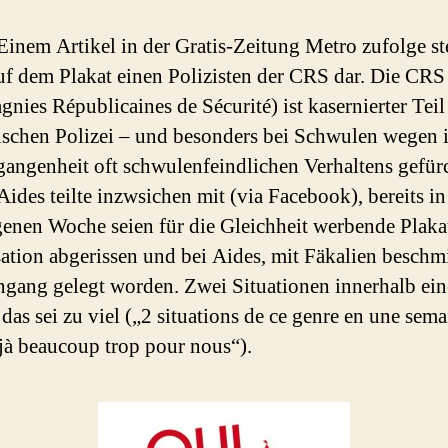
 Einem Artikel in der Gratis-Zeitung Metro zufolge ste
uf dem Plakat einen Polizisten der CRS dar. Die CRS
nies Républicaines de Sécurité) ist kasernierter Teil
ischen Polizei – und besonders bei Schwulen wegen i
gangenheit oft schwulenfeindlichen Verhaltens gefürc
 Aides teilte inzwsichen mit (via Facebook), bereits in
enen Woche seien für die Gleichheit werbende Plaka
ation abgerissen und bei Aides, mit Fäkalien beschmi
ngang gelegt worden. Zwei Situationen innerhalb ein
das sei zu viel („2 situations de ce genre en une sema
éjà beaucoup trop pour nous“).