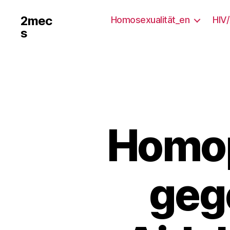
2mec
Homosexualität_en
HIV
s
Homo
geg