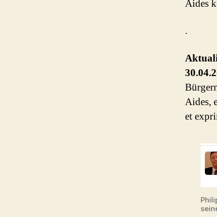
Aides k
.
Aktual
30.04.
Bürgerme
Aides, 
et expr
Phil
sein