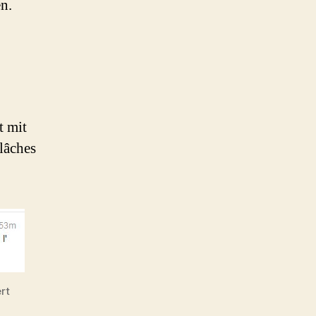
n.
t mit
 lâches
rt