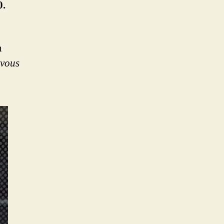
0.
n
 vous