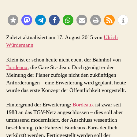
Jean
Belcier
–
ein
grosser
Bahnhof
Zuletzt aktualisiert am 17. August 2015 von
Ulrich
wird
Würdemann
noch
grösser
Klein ist er schon heute nicht eben, der Bahnhof von
Bordeaux
, die Gare St.- Jean. Doch genügt er der
Meinung der Planer zufolge nicht den zukünftigen
Anforderungen – eine Erweiterung wird geplant, heute
wurde das erste Konzept der Öffentlichkeit vorgestellt.
Hintergrund der Erweiterung:
Bordeaux
ist zwar seit
1988 an das TGV-Netz angeschlossen – dies soll aber
umfassend modernisiert, der Anschluss wesentlich
beschleunigt (die Fahrzeit Bordeaux-Paris deutlich
verkürzt) werden. Fertiggestellt werden soll der