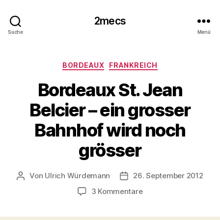
2mecs
Suche
Menü
Kategorien
BORDEAUX
FRANKREICH
Bordeaux St. Jean
Belcier – ein grosser
Bahnhof wird noch
grösser
Von
Ulrich Würdemann
26. September 2012
Beitragsautor
Beitragsdatum
zu
3 Kommentare
Bordeaux
St.