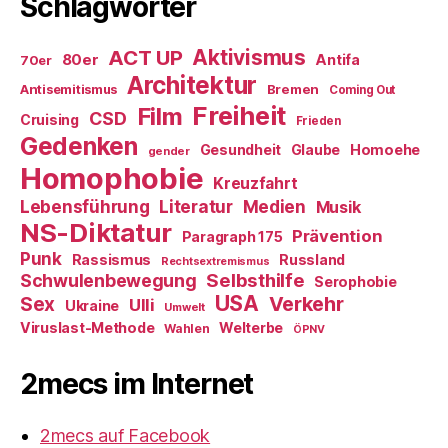
Schlagwörter
ACT UP
Aktivismus
80er
Antifa
70er
Architektur
Antisemitismus
Bremen
Coming Out
Freiheit
Film
CSD
Cruising
Frieden
Gedenken
Gesundheit
Glaube
Homoehe
gender
Homophobie
Kreuzfahrt
Literatur
Medien
Lebensführung
Musik
NS-Diktatur
Prävention
Paragraph 175
Punk
Rassismus
Russland
Rechtsextremismus
Selbsthilfe
Schwulenbewegung
Serophobie
USA
Verkehr
Sex
Ulli
Ukraine
Umwelt
Viruslast-Methode
Welterbe
Wahlen
ÖPNV
2mecs im Internet
2mecs auf Facebook