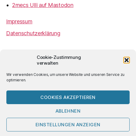
2mecs Ulli auf Mastodon
Impressum
Datenschutzerklärung
2mecs
von
Ulrich Würdemann
ist sofern nicht
Cookie-Zustimmung
anders angegeben lizenziert unter einer
Creative
verwalten
Commons Namensnennung 4.0 International
Lizenz
.
Wir verwenden Cookies, um unsere Website und unseren Service zu
optimieren.
COOKIES AKZEPTIEREN
© 2026
2mecs
Hoch
↑
ABLEHNEN
EINSTELLUNGEN ANZEIGEN