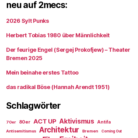
neu auf 2mecs:
2026 Sylt Punks
Herbert Tobias 1980 über Männlichkeit
Der feurige Engel (Sergej Prokofjew) – Theater
Bremen 2025
Mein beinahe erstes Tattoo
das radikal Böse (Hannah Arendt 1951)
Schlagwörter
ACT UP
Aktivismus
80er
Antifa
70er
Architektur
Antisemitismus
Bremen
Coming Out