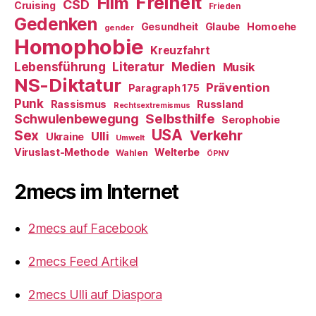
Freiheit
Film
CSD
Cruising
Frieden
Gedenken
Gesundheit
Glaube
Homoehe
gender
Homophobie
Kreuzfahrt
Literatur
Medien
Lebensführung
Musik
NS-Diktatur
Prävention
Paragraph 175
Punk
Rassismus
Russland
Rechtsextremismus
Selbsthilfe
Schwulenbewegung
Serophobie
USA
Verkehr
Sex
Ulli
Ukraine
Umwelt
Viruslast-Methode
Welterbe
Wahlen
ÖPNV
2mecs im Internet
2mecs auf Facebook
2mecs Feed Artikel
2mecs Ulli auf Diaspora