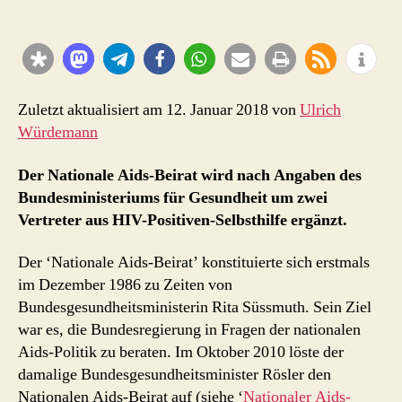
Beirat:
Ergänzung
um
zusätzlich
zwei
HIV-
Zuletzt aktualisiert am 12. Januar 2018 von
Ulrich
Positiven
Würdemann
–
Vertreter
Der Nationale Aids-Beirat wird nach Angaben des
Bundesministeriums für Gesundheit um zwei
Vertreter aus HIV-Positiven-Selbsthilfe ergänzt.
Der ‘Nationale Aids-Beirat’ konstituierte sich erstmals
im Dezember 1986 zu Zeiten von
Bundesgesundheitsministerin Rita Süssmuth. Sein Ziel
war es, die Bundesregierung in Fragen der nationalen
Aids-Politik zu beraten. Im Oktober 2010 löste der
damalige Bundesgesundheitsminister Rösler den
Nationalen Aids-Beirat auf (siehe ‘
Nationaler Aids-