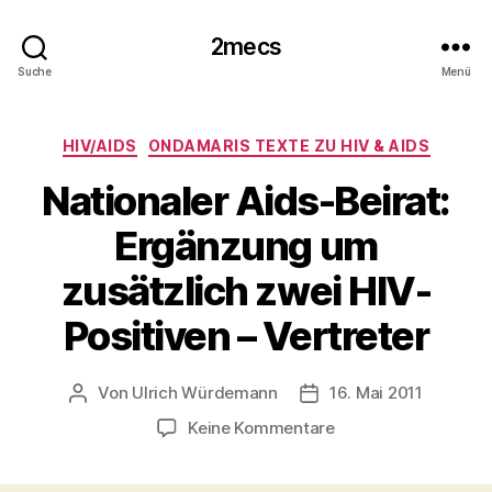
2mecs
Suche
Menü
Kategorien
HIV/AIDS
ONDAMARIS TEXTE ZU HIV & AIDS
Nationaler Aids-Beirat:
Ergänzung um
zusätzlich zwei HIV-
Positiven – Vertreter
Von
Ulrich Würdemann
16. Mai 2011
Beitragsautor
Beitragsdatum
zu
Keine Kommentare
Nationaler
Aids-