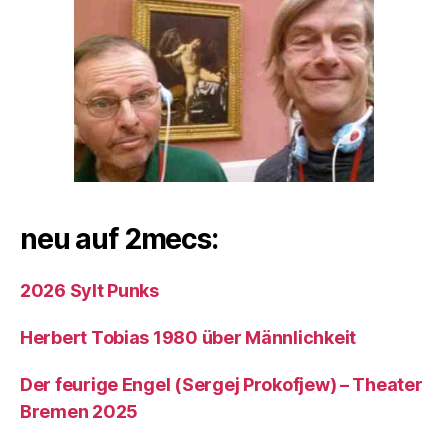
neu auf 2mecs:
2026 Sylt Punks
Herbert Tobias 1980 über Männlichkeit
Der feurige Engel (Sergej Prokofjew) – Theater
Bremen 2025