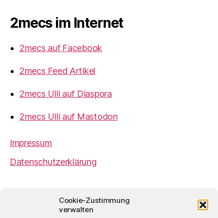
2mecs im Internet
2mecs auf Facebook
2mecs Feed Artikel
2mecs Ulli auf Diaspora
2mecs Ulli auf Mastodon
Impressum
Datenschutzerklärung
2mecs
von
Ulrich Würdemann
ist sofern nicht
Cookie-Zustimmung
anders angegeben lizenziert unter einer
Creative
verwalten
Commons Namensnennung 4.0 International