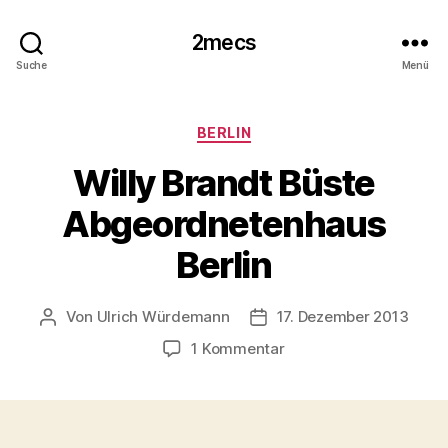
2mecs
Suche
Menü
Kategorien
BERLIN
Willy Brandt Büste
Abgeordnetenhaus
Berlin
Von
Ulrich Würdemann
17. Dezember 2013
Beitragsautor
Beitragsdatum
zu
1 Kommentar
Willy
Brandt
Büste
Abgeordnetenhaus