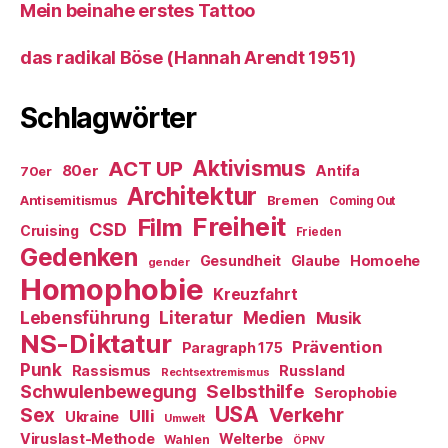
Mein beinahe erstes Tattoo
das radikal Böse (Hannah Arendt 1951)
Schlagwörter
ACT UP
Aktivismus
80er
Antifa
70er
Architektur
Antisemitismus
Bremen
Coming Out
Freiheit
Film
CSD
Cruising
Frieden
Gedenken
Gesundheit
Glaube
Homoehe
gender
Homophobie
Kreuzfahrt
Literatur
Medien
Lebensführung
Musik
NS-Diktatur
Prävention
Paragraph 175
Punk
Rassismus
Russland
Rechtsextremismus
Selbsthilfe
Schwulenbewegung
Serophobie
USA
Verkehr
Sex
Ulli
Ukraine
Umwelt
Viruslast-Methode
Welterbe
Wahlen
ÖPNV