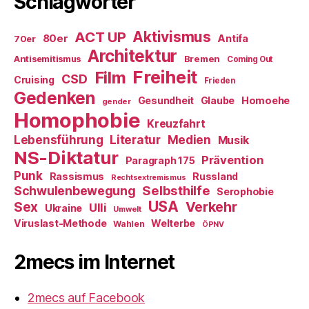
Schlagwörter
ACT UP
Aktivismus
80er
Antifa
70er
Architektur
Antisemitismus
Bremen
Coming Out
Freiheit
Film
CSD
Cruising
Frieden
Gedenken
Gesundheit
Glaube
Homoehe
gender
Homophobie
Kreuzfahrt
Literatur
Medien
Lebensführung
Musik
NS-Diktatur
Prävention
Paragraph 175
Punk
Rassismus
Russland
Rechtsextremismus
Selbsthilfe
Schwulenbewegung
Serophobie
USA
Verkehr
Sex
Ulli
Ukraine
Umwelt
Viruslast-Methode
Welterbe
Wahlen
ÖPNV
2mecs im Internet
2mecs auf Facebook