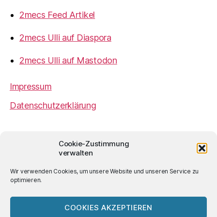
2mecs Feed Artikel
2mecs Ulli auf Diaspora
2mecs Ulli auf Mastodon
Impressum
Datenschutzerklärung
2mecs
von
Ulrich Würdemann
ist sofern nicht
Cookie-Zustimmung
anders angegeben lizenziert unter einer
Creative
verwalten
Commons Namensnennung 4.0 International
Lizenz
.
Wir verwenden Cookies, um unsere Website und unseren Service zu
optimieren.
COOKIES AKZEPTIEREN
© 2026
2mecs
Hoch
↑