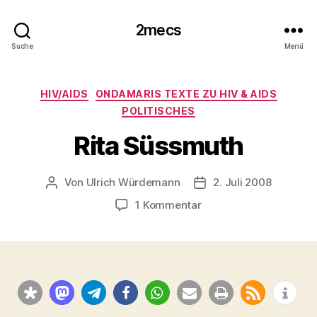
2mecs
Suche
Menü
Kategorien
HIV/AIDS
ONDAMARIS TEXTE ZU HIV & AIDS
POLITISCHES
Rita Süssmuth
Von
Ulrich Würdemann
2. Juli 2008
Beitragsautor
Beitragsdatum
zu
1 Kommentar
Rita
Süssmuth