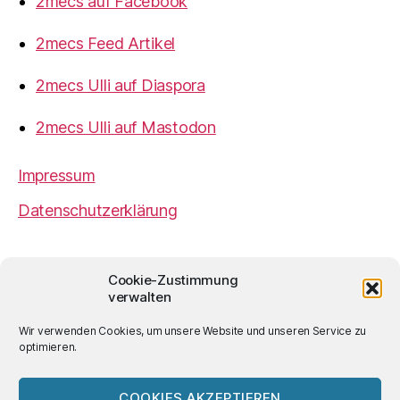
2mecs auf Facebook
2mecs Feed Artikel
2mecs Ulli auf Diaspora
2mecs Ulli auf Mastodon
Impressum
Datenschutzerklärung
2mecs
von
Ulrich Würdemann
ist sofern nicht
Cookie-Zustimmung
anders angegeben lizenziert unter einer
Creative
verwalten
Commons Namensnennung 4.0 International
Lizenz
.
Wir verwenden Cookies, um unsere Website und unseren Service zu
optimieren.
COOKIES AKZEPTIEREN