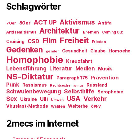
Schlagwörter
ACT UP
Aktivismus
80er
Antifa
70er
Architektur
Antisemitismus
Bremen
Coming Out
Freiheit
Film
CSD
Cruising
Frieden
Gedenken
Gesundheit
Glaube
Homoehe
gender
Homophobie
Kreuzfahrt
Literatur
Medien
Lebensführung
Musik
NS-Diktatur
Prävention
Paragraph 175
Punk
Rassismus
Russland
Rechtsextremismus
Selbsthilfe
Schwulenbewegung
Serophobie
USA
Verkehr
Sex
Ulli
Ukraine
Umwelt
Viruslast-Methode
Welterbe
Wahlen
ÖPNV
2mecs im Internet