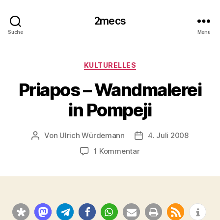
2mecs
Suche
Menü
Kategorien
KULTURELLES
Priapos – Wandmalerei
in Pompeji
Von
Ulrich Würdemann
4. Juli 2008
Beitragsautor
Beitragsdatum
zu
1 Kommentar
Priapos
–
Wandmalerei
in
Pompeji