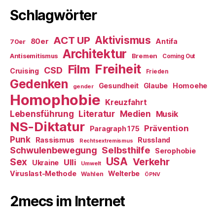
Schlagwörter
ACT UP
Aktivismus
80er
Antifa
70er
Architektur
Antisemitismus
Bremen
Coming Out
Freiheit
Film
CSD
Cruising
Frieden
Gedenken
Gesundheit
Glaube
Homoehe
gender
Homophobie
Kreuzfahrt
Literatur
Medien
Lebensführung
Musik
NS-Diktatur
Prävention
Paragraph 175
Punk
Rassismus
Russland
Rechtsextremismus
Selbsthilfe
Schwulenbewegung
Serophobie
USA
Verkehr
Sex
Ulli
Ukraine
Umwelt
Viruslast-Methode
Welterbe
Wahlen
ÖPNV
2mecs im Internet