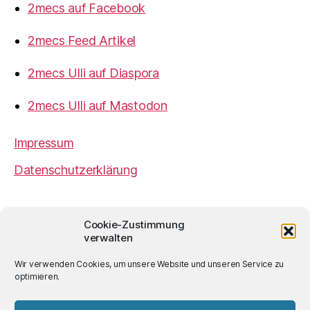
2mecs auf Facebook
2mecs Feed Artikel
2mecs Ulli auf Diaspora
2mecs Ulli auf Mastodon
Impressum
Datenschutzerklärung
2mecs
von
Ulrich Würdemann
ist sofern nicht
Cookie-Zustimmung
anders angegeben lizenziert unter einer
Creative
verwalten
Commons Namensnennung 4.0 International
Lizenz
.
Wir verwenden Cookies, um unsere Website und unseren Service zu
optimieren.