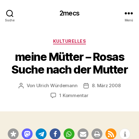
2mecs
Suche
Menü
Kategorien
KULTURELLES
meine Mütter – Rosas
Suche nach der Mutter
Von
Ulrich Würdemann
8. März 2008
Beitragsautor
Beitragsdatum
zu
1 Kommentar
meine
Mütter
–
Rosas
Suche
nach