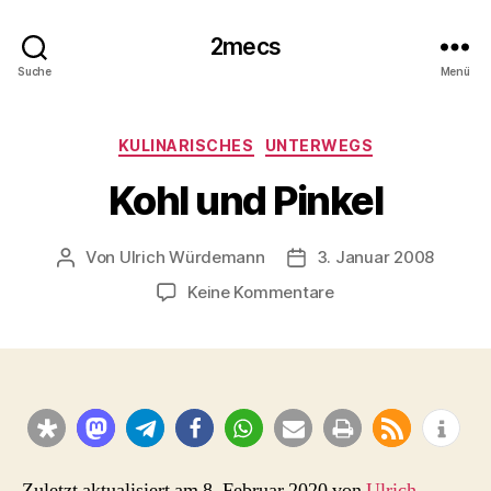
2mecs
Suche
Menü
Kategorien
KULINARISCHES
UNTERWEGS
Kohl und Pinkel
Von
Ulrich Würdemann
3. Januar 2008
Beitragsautor
Beitragsdatum
zu
Keine Kommentare
Kohl
und
Pinkel
Zuletzt aktualisiert am 8. Februar 2020 von
Ulrich