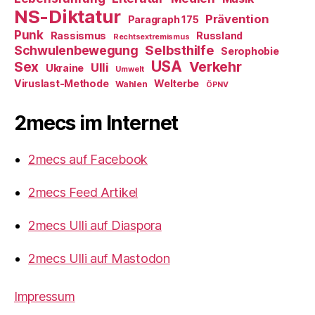
NS-Diktatur
Prävention
Paragraph 175
Punk
Rassismus
Russland
Rechtsextremismus
Selbsthilfe
Schwulenbewegung
Serophobie
USA
Verkehr
Sex
Ulli
Ukraine
Umwelt
Viruslast-Methode
Welterbe
Wahlen
ÖPNV
2mecs im Internet
2mecs auf Facebook
2mecs Feed Artikel
2mecs Ulli auf Diaspora
2mecs Ulli auf Mastodon
Impressum