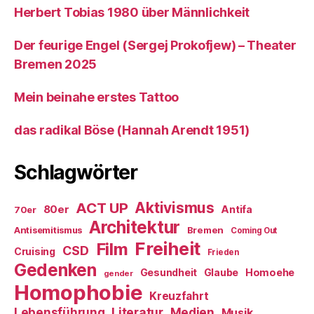
Herbert Tobias 1980 über Männlichkeit
Der feurige Engel (Sergej Prokofjew) – Theater
Bremen 2025
Mein beinahe erstes Tattoo
das radikal Böse (Hannah Arendt 1951)
Schlagwörter
ACT UP
Aktivismus
80er
Antifa
70er
Architektur
Antisemitismus
Bremen
Coming Out
Freiheit
Film
CSD
Cruising
Frieden
Gedenken
Gesundheit
Glaube
Homoehe
gender
Homophobie
Kreuzfahrt
Literatur
Medien
Lebensführung
Musik