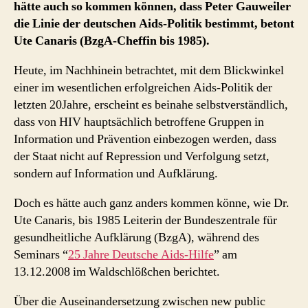
hätte auch so kommen können, dass Peter Gauweiler
Entscheidung
die Linie der deutschen Aids-Politik bestimmt, betont
deutsche
Ute Canaris (BzgA-Cheffin bis 1985).
Aids
Politik
Heute, im Nachhinein betrachtet, mit dem Blickwinkel
(2008)
einer im wesentlichen erfolgreichen Aids-Politik der
letzten 20Jahre, erscheint es beinahe selbstverständlich,
dass von HIV hauptsächlich betroffene Gruppen in
Information und Prävention einbezogen werden, dass
der Staat nicht auf Repression und Verfolgung setzt,
sondern auf Information und Aufklärung.
Doch es hätte auch ganz anders kommen könne, wie Dr.
Ute Canaris, bis 1985 Leiterin der Bundeszentrale für
gesundheitliche Aufklärung (BzgA), während des
Seminars “
25 Jahre Deutsche Aids-Hilfe
” am
13.12.2008 im Waldschlößchen berichtet.
Über die Auseinandersetzung zwischen new public