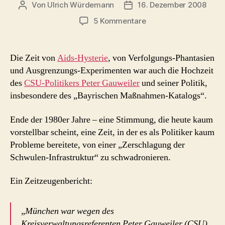
Von
Ulrich Würdemann
16. Dezember 2008
Beitragsautor
Beitragsdatum
zu
5 Kommentare
„Ziel
ist,
die
Die Zeit von
Aids-Hysterie
, von Verfolgungs-Phantasien
Schwulen-
und Ausgrenzungs-Experimenten war auch die Hochzeit
Infrastruktur
des
CSU-Politikers Peter Gauweiler
und seiner Politik,
zu
insbesondere des „Bayrischen Maßnahmen-Katalogs“.
zerschlagen“
–
Ende der 1980er Jahre – eine Stimmung, die heute kaum
Hysterie
und
vorstellbar scheint, eine Zeit, in der es als Politiker kaum
Gauweilereien
Probleme bereitete, von einer „Zerschlagung der
Ende
Schwulen-Infrastruktur“ zu schwadronieren.
der
80er
Ein Zeitzeugenbericht:
„
München war wegen des
Kreisverwaltungsreferenten Peter Gauweiler (CSU)