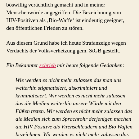
böswillig verächtlich gemacht und in meiner
Menschenwürde angegriffen. Die Bezeichnung von
HIV-Positiven als ‚Bio-Waffe‘ ist eindeutig geeignet,
den öffentlichen Frieden zu stören.
Aus diesem Grund habe ich heute Strafanzeige wegen
Verdachts der Volksverhetzung gem. StGB gestellt.
Ein Bekannter
schrieb
mir heute folgende Gedanken:
Wie werden es nicht mehr zulassen das man uns
weiterhin stigmatisiert, diskriminiert und
kriminalisiert. Wir werden es nicht mehr zulassen
das die Medien weiterhin unsere Würde mit den
Füßen treten. Wir werden es nicht mehr zulassen das
die Medien sich zum Sprachrohr derjenigen machen
die HIV Positive als Virenschleudern und Bio Waffen
bezeichnen. Wir werden es nicht mehr zulassen das