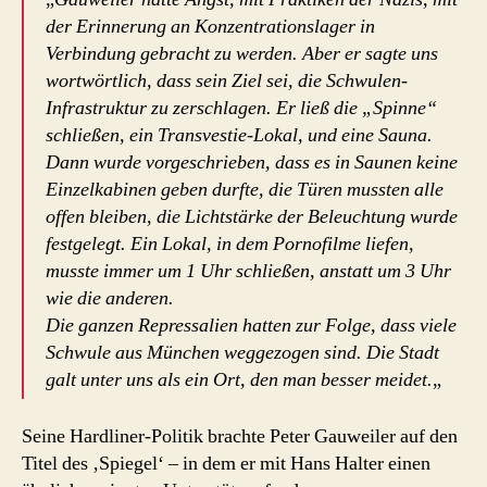
der Erinnerung an Konzentrationslager in
Verbindung gebracht zu werden. Aber er sagte uns
wortwörtlich, dass sein Ziel sei, die Schwulen-
Infrastruktur zu zerschlagen. Er ließ die „Spinne“
schließen, ein Transvestie-Lokal, und eine Sauna.
Dann wurde vorgeschrieben, dass es in Saunen keine
Einzelkabinen geben durfte, die Türen mussten alle
offen bleiben, die Lichtstärke der Beleuchtung wurde
festgelegt. Ein Lokal, in dem Pornofilme liefen,
musste immer um 1 Uhr schließen, anstatt um 3 Uhr
wie die anderen.
Die ganzen Repressalien hatten zur Folge, dass viele
Schwule aus München weggezogen sind. Die Stadt
galt unter uns als ein Ort, den man besser meidet.
„
Seine Hardliner-Politik brachte Peter Gauweiler auf den
Titel des ‚Spiegel‘ – in dem er mit Hans Halter einen