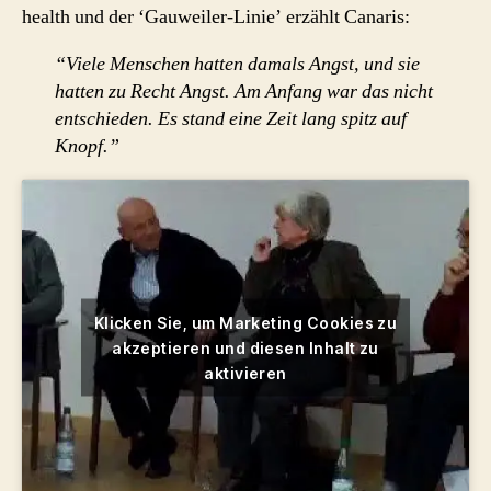
health und der ‘Gauweiler-Linie’ erzählt Canaris:
“Viele Menschen hatten damals Angst, und sie
hatten zu Recht Angst. Am Anfang war das nicht
entschieden. Es stand eine Zeit lang spitz auf
Knopf.”
Klicken Sie, um Marketing Cookies zu
akzeptieren und diesen Inhalt zu
aktivieren