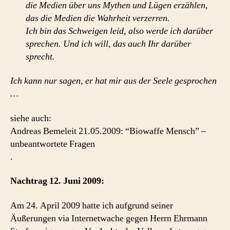
die Medien über uns Mythen und Lügen erzählen,
das die Medien die Wahrheit verzerren.
Ich bin das Schweigen leid, also werde ich darüber
sprechen. Und ich will, das auch Ihr darüber
sprecht.
Ich kann nur sagen, er hat mir aus der Seele gesprochen
…
siehe auch:
Andreas Bemeleit 21.05.2009: “Biowaffe Mensch” –
unbeantwortete Fragen
.
Nachtrag 12. Juni 2009:
Am 24. April 2009 hatte ich aufgrund seiner
Äußerungen via Internetwache gegen Herrn Ehrmann