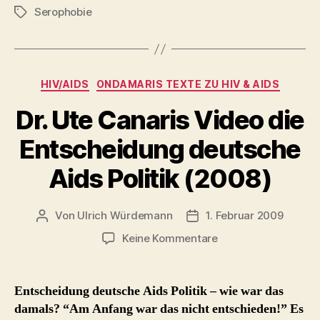
Serophobie
Schlagwörter
Kategorien
HIV/AIDS
ONDAMARIS TEXTE ZU HIV & AIDS
Dr. Ute Canaris Video die
Entscheidung deutsche
Aids Politik (2008)
Von
Ulrich Würdemann
1. Februar 2009
Beitragsautor
Beitragsdatum
zu
Keine Kommentare
Dr.
Ute
Canaris
Entscheidung deutsche Aids Politik – wie war das
Video
damals? “Am Anfang war das nicht entschieden!” Es
die