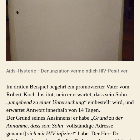
Aids-Hysterie – Denunziation vermeintlich HIV-Positiver
Im dritten Beispiel begehrt ein promovierter Vater vom
Robert-Koch-Institut, nein er erwartet, dass sein Sohn
„
umgehend zu einer Untersuchung
“ einbestellt wird, und
erwartet Antwort innerhalb von 14 Tagen.
Der Grund seines Ansinnens: er habe „
Grund zu der
Annahme, dass sein Sohn
[vollständige Adresse
genannt]
sich mit HIV infiziert
“ habe. Der Herr Dr.