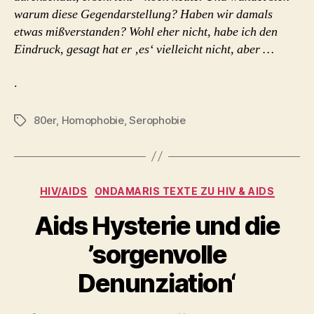
warum diese Gegendarstellung? Haben wir damals
etwas mißverstanden? Wohl eher nicht, habe ich den
Eindruck, gesagt hat er ‚es‘ vielleicht nicht, aber …
.
80er
,
Homophobie
,
Serophobie
Schlagwörter
Kategorien
HIV/AIDS
ONDAMARIS TEXTE ZU HIV & AIDS
Aids Hysterie und die
’sorgenvolle
Denunziation‘