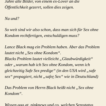
Jahre alte Bilder, von einem ex-Lover an die
Öffentlichkeit gezerrt, sollen dies zeigen.
Na und?
So weit sind wir also schon, dass man sich für Sex ohne
Kondom rechtfertigen, entschuldigen muss?
Lance Black mag ein Problem haben. Aber das Problem
lautet nicht „Sex ohne Kondom“.
Blacks Problem lautet vielleicht „Glaubwürdigkeit“
oder „warum hab ich Sex ohne Kondom, wenn ich
gleichzeitig Safe Sex predige“ (in den USA wird „safe
sex“ propagiert, nicht „safe
r
Sex“ wie in Deutschland)
Das Problem von Herrn Black heißt nicht „Sex ohne
Kondom“.
Wissen ggg.at, pinknews und co, welchen Serostatus