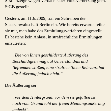
Strafanzeige wegen Verdachts der Volksverhetzung gem.
StGB gestellt.
Gestern, am 11.6.2009, traf ein Schreiben der
Staatsanwaltschaft Berlin ein. Wie bereits erwartet teilte
sie mit, man habe das Ermittlungsverfahren eingestellt.
Es bestehe kein Anlass, in strafrechtliche Ermittlungen
einzutreten:
„Die von Ihnen geschilderte Äußerung des
Beschuldigten mag auf Unverständnis und
Befremden stoßen, eine strafrechtliche Relevanz hat
die Äußerung jedoch nicht.“
Die Äußerung sei
„vor dem Hintergrund, vor dem sie gefallen ist,
noch vom Grundrecht der freien Meinungsäußerung
gedeckt“.