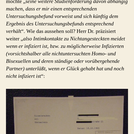
möchte „
seine weitere Studienförderung davon abhängig
machen, dass er mir einen entsprechenden
Untersuchungsbefund vorweist und sich künftig dem
Ergebnis des Untersuchungsbefunds entsprechend
verhäl
t“. Wie das aussehen soll? Herr Dr. präzisiert
weiter „
also Intimkontakte zu Nichtangesteckten meidet
wenn er infiziert ist, bzw. zu möglicherweise Infizierten
(vorsichtshalber alle nichtuntersuchten Homo- und
Bisexuellen und deren ständige oder vorübergehende
Partner) unterläßt, wenn er Glück gehabt hat und noch
nicht infiziert is
t“: