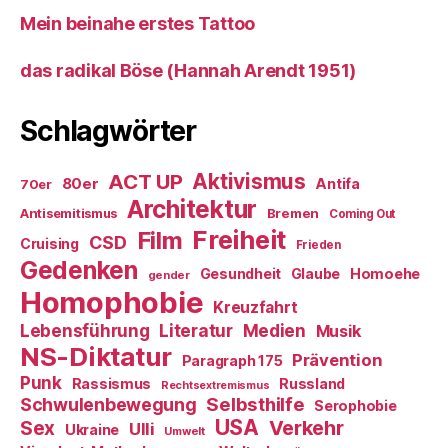
Mein beinahe erstes Tattoo
das radikal Böse (Hannah Arendt 1951)
Schlagwörter
ACT UP
Aktivismus
80er
Antifa
70er
Architektur
Antisemitismus
Bremen
Coming Out
Freiheit
Film
CSD
Cruising
Frieden
Gedenken
Gesundheit
Glaube
Homoehe
gender
Homophobie
Kreuzfahrt
Literatur
Medien
Lebensführung
Musik
NS-Diktatur
Prävention
Paragraph 175
Punk
Rassismus
Russland
Rechtsextremismus
Selbsthilfe
Schwulenbewegung
Serophobie
USA
Verkehr
Sex
Ulli
Ukraine
Umwelt