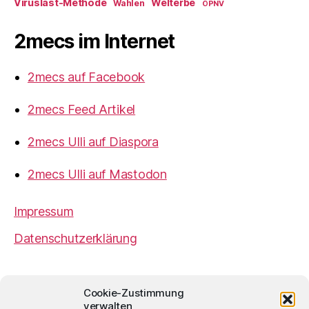
Viruslast-Methode
Welterbe
Wahlen
ÖPNV
2mecs im Internet
2mecs auf Facebook
2mecs Feed Artikel
2mecs Ulli auf Diaspora
2mecs Ulli auf Mastodon
Impressum
Datenschutzerklärung
2mecs
von
Ulrich Würdemann
ist sofern nicht
Cookie-Zustimmung
anders angegeben lizenziert unter einer
Creative
verwalten