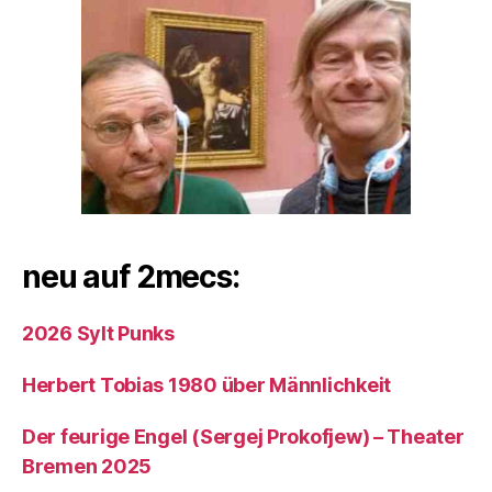
neu auf 2mecs:
2026 Sylt Punks
Herbert Tobias 1980 über Männlichkeit
Der feurige Engel (Sergej Prokofjew) – Theater
Bremen 2025