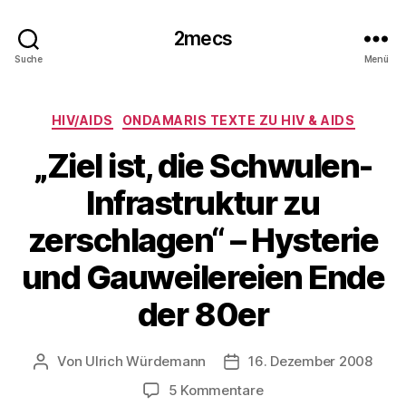
2mecs
Suche
Menü
Kategorien
HIV/AIDS
ONDAMARIS TEXTE ZU HIV & AIDS
„Ziel ist, die Schwulen-
Infrastruktur zu
zerschlagen“ – Hysterie
und Gauweilereien Ende
der 80er
Von
Ulrich Würdemann
16. Dezember 2008
Beitragsautor
Beitragsdatum
zu
5 Kommentare