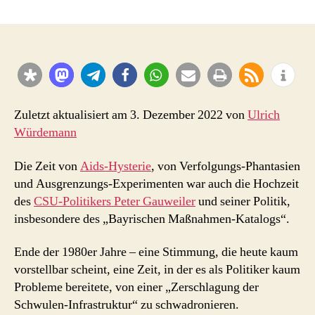
„Ziel
ist,
die
Schwulen-
Infrastruktur
zu
zerschlagen“
–
Zuletzt aktualisiert am 3. Dezember 2022 von
Ulrich
Hysterie
Würdemann
und
Gauweilereien
Die Zeit von
Aids-Hysterie
, von Verfolgungs-Phantasien
Ende
und Ausgrenzungs-Experimenten war auch die Hochzeit
der
des
CSU-Politikers Peter Gauweiler
und seiner Politik,
80er
insbesondere des „Bayrischen Maßnahmen-Katalogs“.
Ende der 1980er Jahre – eine Stimmung, die heute kaum
vorstellbar scheint, eine Zeit, in der es als Politiker kaum
Probleme bereitete, von einer „Zerschlagung der
Schwulen-Infrastruktur“ zu schwadronieren.