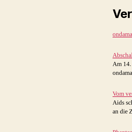
Ver
ondamar
Abscha
Am 14. 
ondama
Vom ver
Aids sc
an die 