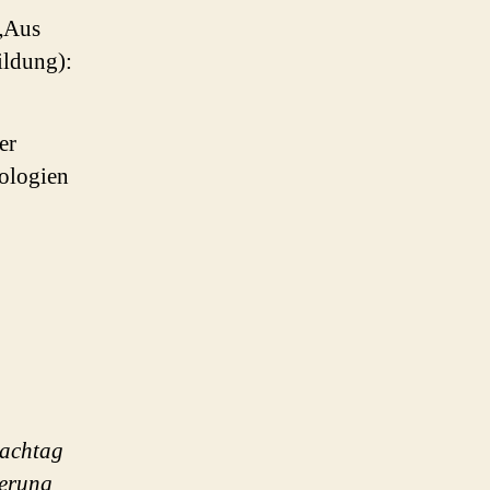
„Aus
ildung):
er
eologien
Fachtag
ierung