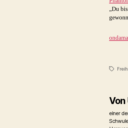
Phanto
„Du bis
gewonn
ondamar
Freih
Schlagwö
Von
einer d
Schwule