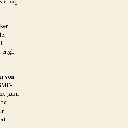
sierung
nker
fe.
ll
 engl.
n von
 GMF-
ert (zum
nde
er
rt.