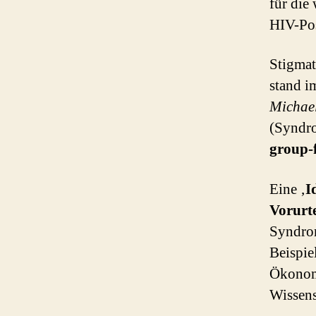
für die
HIV-Pos
Stigmat
stand i
Michae
(Syndr
group-
Eine ‚
I
Vorurte
Syndrom
Beispie
Ökonomi
Wissens