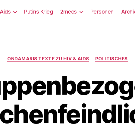
/Aids
Putins Krieg
2mecs
Personen
Archi
Kategorien
ONDAMARIS TEXTE ZU HIV & AIDS
POLITISCHES
uppenbezog
henfeindli