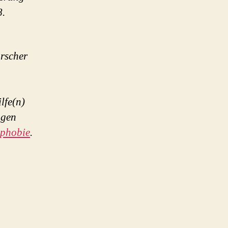
8.
orscher
lfe(n)
ngen
ophobie
.