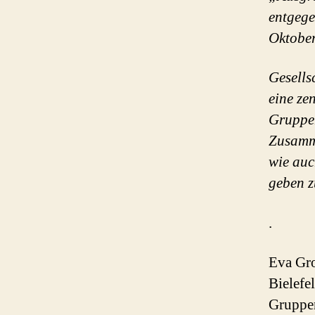
entgege
Oktober
Gesells
eine ze
Gruppen
Zusamme
wie auc
geben z
.
Eva Gro
Bielefe
Gruppe