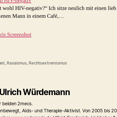
m HIV-negativ
t wohl HIV-negativ?“ Ich sitze neulich mit einen lieb
enen Mann in einem Café,…
is Screenshot
eit
,
Rassismus
,
Rechtsextremismus
rter
 Ulrich Würdemann
er beiden 2mecs.
nbewegt, Aids- und Therapie-Aktivist. Von 2005 bis 2