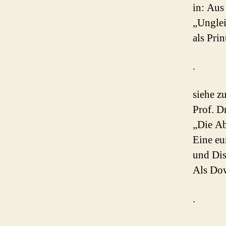
in: Aus
„Unglei
als Pri
.
siehe 
Prof. D
„Die Ab
Eine eu
und Dis
Als Dow
.