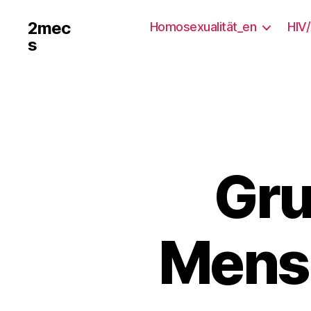
2mec
Homosexualität_en
HIV
s
Gr
Mensc