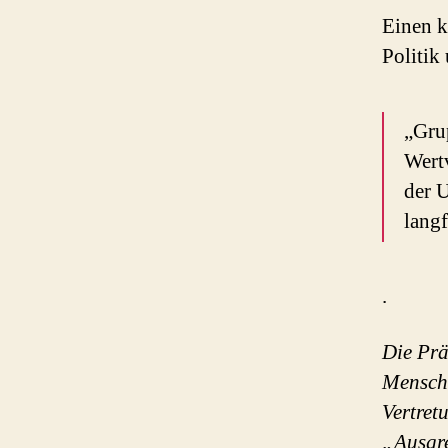
Einen k
Politik
„Gru
Wertv
der U
langf
.
Die Pr
Mensche
Vertret
„Ausgre