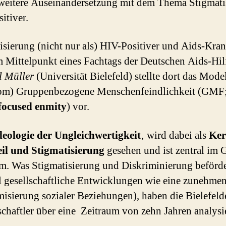
 weitere Auseinandersetzung mit dem Thema Stigmati
itiver.
isierung (nicht nur als) HIV-Positiver und Aids-Kra
m Mittelpunkt eines Fachtags der Deutschen Aids-Hil
l Müller
(Universität Bielefeld) stellte dort das Mode
om) Gruppenbezogene Menschenfeindlichkeit (GMF;
focused enmity
) vor.
deologie der Ungleichwertigkeit
‚ wird dabei als
Ker
il und Stigmatisierung
gesehen und ist zentral im
. Was Stigmatisierung und Diskriminierung beförd
l gesellschaftliche Entwicklungen wie eine zunehme
sierung sozialer Beziehungen), haben die Bielefeld
chaftler über eine Zeitraum von zehn Jahren analysie