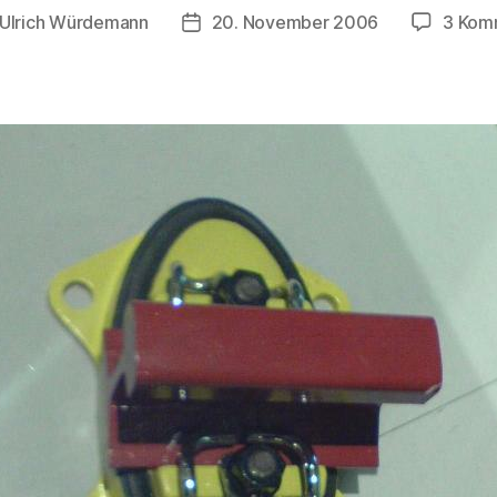
Ulrich Würdemann
20. November 2006
3 Kom
gsautor
Beitragsdatum