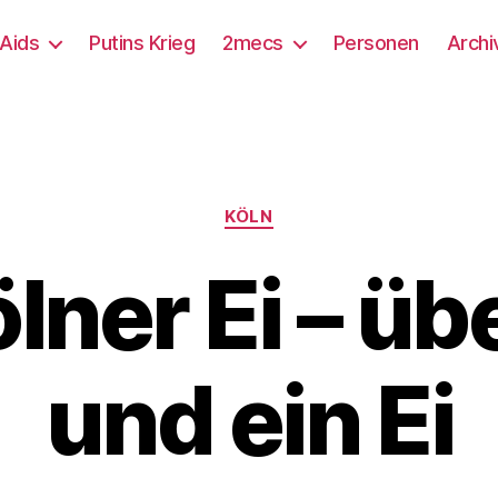
/Aids
Putins Krieg
2mecs
Personen
Archi
Kategorien
KÖLN
lner Ei – üb
und ein Ei