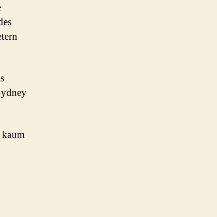
e
des
etern
as
 Sydney
s kaum