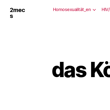
2mec
Homosexualität_en
HIV
s
das Kö