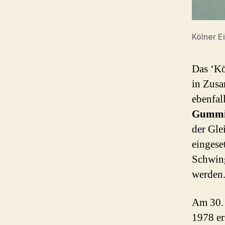
Kölner Ei
Das ‘Kö
in Zus
ebenfal
Gummi
der Gle
eingese
Schwing
werden
Am 30.
1978 er