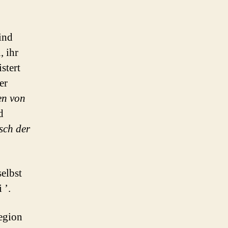
ind
, ihr
stert
er
en von
d
sch der
selbst
 ’.
Region