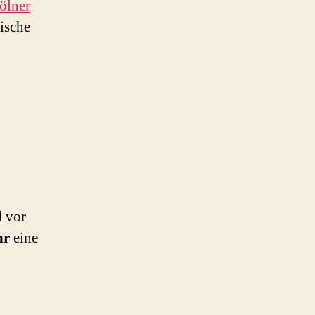
ölner
tische
d vor
hr
eine