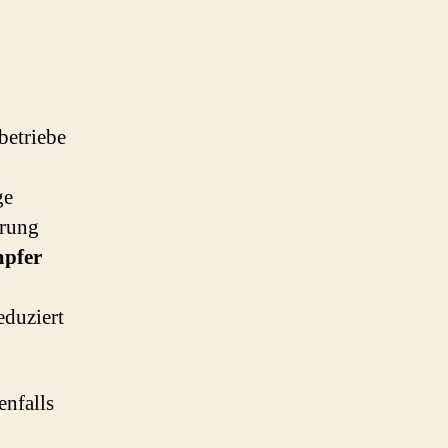
betriebe
ge
erung
pfer
duziert
nfalls