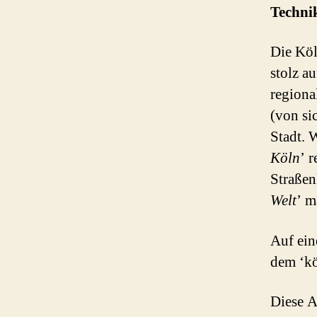
Techni
Die Köl
stolz a
regiona
(von si
Stadt. 
Köln
’ 
Straßen
Welt
’ m
Auf eine
dem ‘köl
Diese A