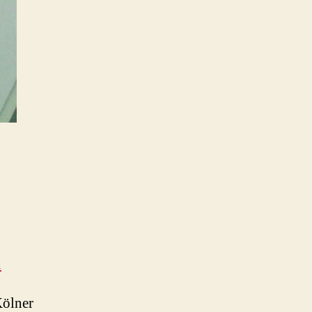
n
Kölner