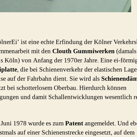
lnerEi’ ist eine echte Erfindung der Kölner Verkehrs
ammenarbeit mit den
Clouth Gummiwerken
(damals
ls Köln) von Anfang der 1970er Jahre. Eine ei-förmi
platte
, die bei Schienenverkehr der elastischen Lag
ise auf der Fahrbahn dient. Sie wird als
Schienendäm
tzt bei schotterlosem Oberbau. Hierdurch können
ungen und damit Schallentwicklungen wesentlich re
.
 Juni 1978 wurde es zum
Patent
angemeldet. Und ebe
stmals auf einer Schienenstrecke eingesetzt, auf dem