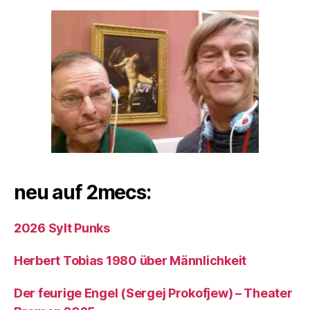
neu auf 2mecs:
2026 Sylt Punks
Herbert Tobias 1980 über Männlichkeit
Der feurige Engel (Sergej Prokofjew) – Theater