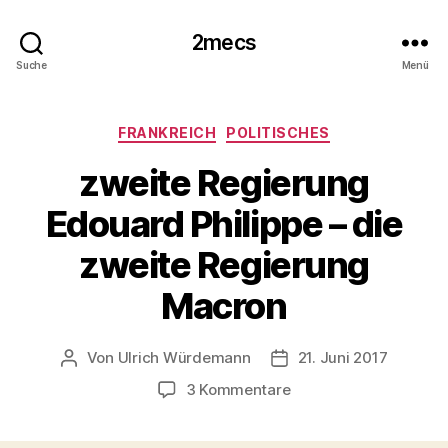
2mecs
Suche
Menü
Kategorien
FRANKREICH
POLITISCHES
zweite Regierung
Edouard Philippe – die
zweite Regierung
Macron
Von
Ulrich Würdemann
21. Juni 2017
Beitragsautor
Beitragsdatum
zu
3 Kommentare
zweite
Regierung