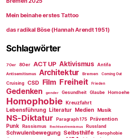
Bremen 2025
Mein beinahe erstes Tattoo
das radikal Böse (Hannah Arendt 1951)
Schlagwörter
ACT UP
Aktivismus
80er
Antifa
70er
Architektur
Antisemitismus
Bremen
Coming Out
Freiheit
Film
CSD
Cruising
Frieden
Gedenken
Gesundheit
Glaube
Homoehe
gender
Homophobie
Kreuzfahrt
Literatur
Medien
Lebensführung
Musik
NS-Diktatur
Prävention
Paragraph 175
Punk
Rassismus
Russland
Rechtsextremismus
Selbsthilfe
Schwulenbewegung
Serophobie