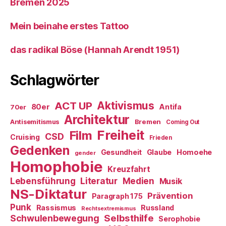
Bremen 2025
Mein beinahe erstes Tattoo
das radikal Böse (Hannah Arendt 1951)
Schlagwörter
ACT UP
Aktivismus
80er
Antifa
70er
Architektur
Antisemitismus
Bremen
Coming Out
Freiheit
Film
CSD
Cruising
Frieden
Gedenken
Gesundheit
Glaube
Homoehe
gender
Homophobie
Kreuzfahrt
Literatur
Medien
Lebensführung
Musik
NS-Diktatur
Prävention
Paragraph 175
Punk
Rassismus
Russland
Rechtsextremismus
Selbsthilfe
Schwulenbewegung
Serophobie