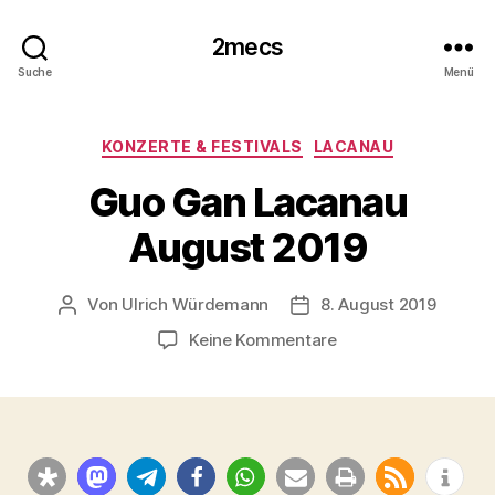
2mecs
Suche
Menü
Kategorien
KONZERTE & FESTIVALS
LACANAU
Guo Gan Lacanau
August 2019
Von
Ulrich Würdemann
8. August 2019
Beitragsautor
Beitragsdatum
zu
Keine Kommentare
Guo
Gan
Lacanau
August
2019