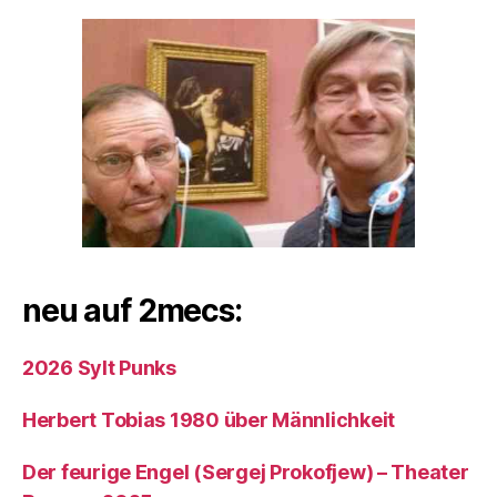
neu auf 2mecs:
2026 Sylt Punks
Herbert Tobias 1980 über Männlichkeit
Der feurige Engel (Sergej Prokofjew) – Theater