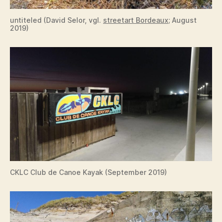
untiteled (David Selor, vgl.
streetart Bordeaux
; August
2019)
CKLC Club de Canoe Kayak (September 2019)