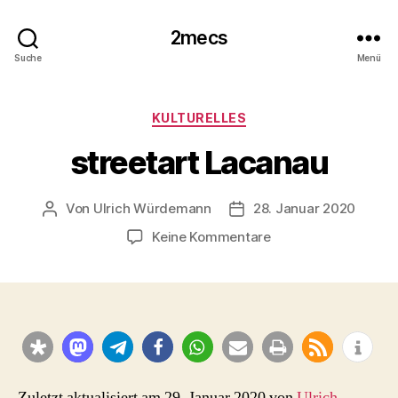
2mecs
Suche
Menü
Kategorien
KULTURELLES
streetart Lacanau
Von
Ulrich Würdemann
28. Januar 2020
Beitragsautor
Beitragsdatum
zu
Keine Kommentare
streetart
Lacanau
Zuletzt aktualisiert am 29. Januar 2020 von
Ulrich