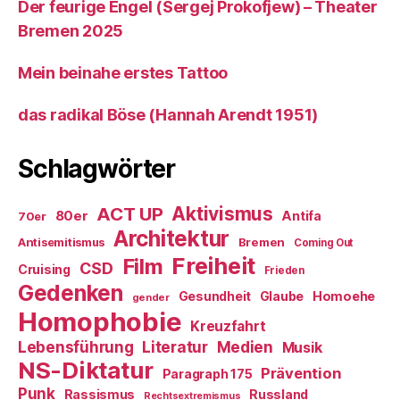
Der feurige Engel (Sergej Prokofjew) – Theater
Bremen 2025
Mein beinahe erstes Tattoo
das radikal Böse (Hannah Arendt 1951)
Schlagwörter
ACT UP
Aktivismus
80er
Antifa
70er
Architektur
Antisemitismus
Bremen
Coming Out
Freiheit
Film
CSD
Cruising
Frieden
Gedenken
Gesundheit
Glaube
Homoehe
gender
Homophobie
Kreuzfahrt
Literatur
Medien
Lebensführung
Musik
NS-Diktatur
Prävention
Paragraph 175
Punk
Rassismus
Russland
Rechtsextremismus