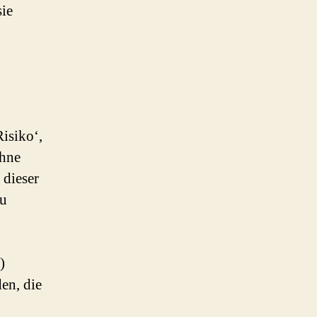
sie
isiko‘,
ohne
 dieser
zu
)
en, die