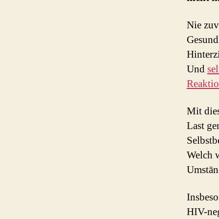
Nie zuv
Gesundh
Hinterz
Und
se
Reaktio
Mit die
Last ge
Selbstb
Welch w
Umständ
Insbeso
HIV-neg