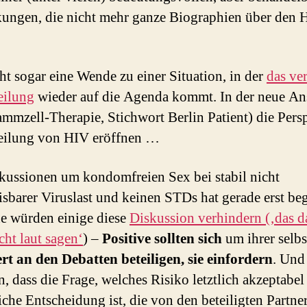
ungen, die nicht mehr ganze Biographien über den 
cht sogar eine Wende zu einer Situation, in der
das ve
eilung
wieder auf die Agenda kommt. In der neue An
ammzell-Therapie, Stichwort Berlin Patient) die Pers
eilung von HIV eröffnen …
kussionen um kondomfreien Sex bei stabil nicht
sbarer Viruslast und keinen STDs hat gerade erst be
e würden einige diese
Diskussion verhindern (‚das d
cht laut sagen‘
) –
Positive sollten sich
um ihrer selbs
rt an den Debatten beteiligen, sie einfordern
. Und
, dass die Frage, welches Risiko letztlich akzeptabel 
iche Entscheidung ist, die von den beteiligten Partne