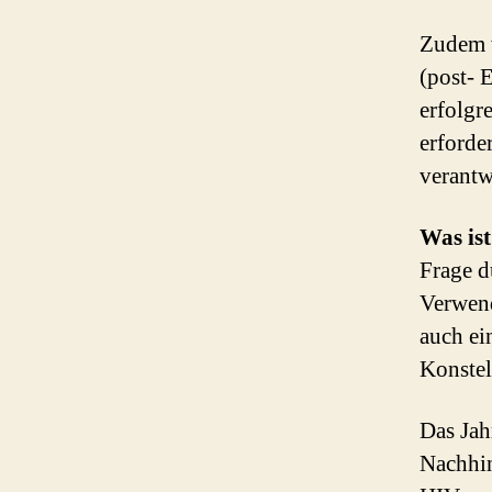
Zudem w
(post- 
erfolgr
erforde
verantw
Was ist
Frage d
Verwend
auch ei
Konstel
Das Jah
Nachhin