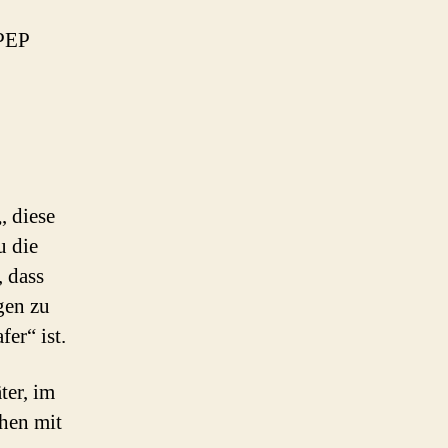
 PEP
„, diese
u die
 dass
gen zu
fer“ ist.
ter, im
hen mit