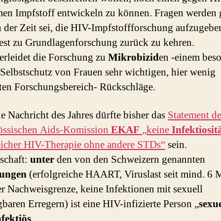
en Impfstoff entwickeln zu können. Fragen werden ge
n der Zeit sei, die HIV-Impfstoffforschung aufzugebe
st zu Grundlagenforschung zurück zu kehren.
rleidet die Forschung zu
Mikrobizid
en -einem bes
 Selbstschutz von Frauen sehr wichtigen, hier wenig
ten Forschungsbereich- Rückschläge.
e Nachricht des Jahres dürfte bisher das
Statement de
össischen Aids-Komission
EKAF
„keine
Infektiosit
eicher HIV-Therapie ohne andere STDs“
sein.
schaft:
unter
den von den Schweizern genannten
ungen
(erfolgreiche HAART, Viruslast seit mind. 6
er Nachweisgrenze, keine Infektionen mit sexuell
gbaren Erregern) ist eine HIV-infizierte Person „
sexue
nfektiös
„.