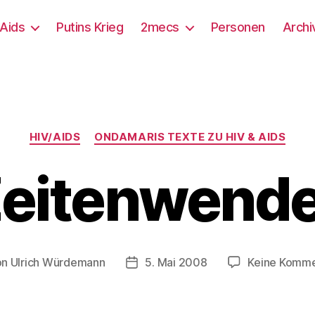
/Aids
Putins Krieg
2mecs
Personen
Archi
Kategorien
HIV/AIDS
ONDAMARIS TEXTE ZU HIV & AIDS
Zeitenwend
on
Ulrich Würdemann
5. Mai 2008
Keine Komme
ragsautor
Beitragsdatum