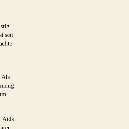
stig
t seit
achte
 Als
ehmung
zum
n Aids
baren