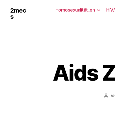
2mec
Homosexualität_en
HIV
s
Aids 
V
Beit