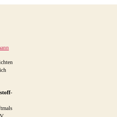
mann
ichten
ich
stoff
-
ftmals
IV