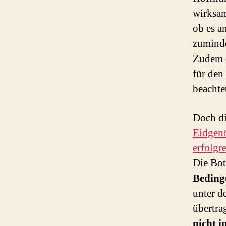
wirksam
ob es a
zuminde
Zudem e
für den
beachte
Doch di
Eidgen
erfolgr
Die Bot
Beding
unter d
übertra
nicht i