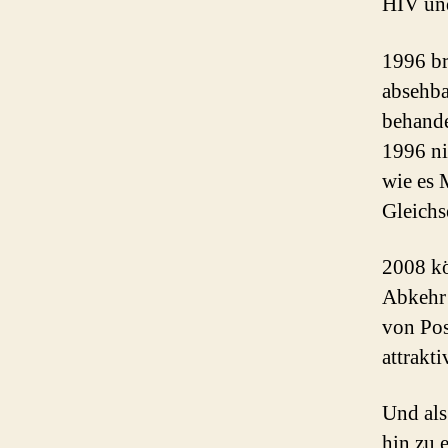
HIV und
1996 br
absehba
behande
1996 ni
wie es 
Gleichs
2008 kö
Abkehr
von Pos
attrakt
Und als
hin zu 