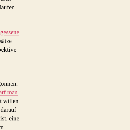
Haufen
rgessene
sätze
pektive
gonnen.
arf man
t willen
 darauf
ist, eine
rn