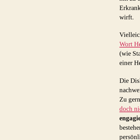
Erkrank
wirft.
Viellei
Wort H
(wie St
einer H
Die Dis
nachwei
Zu gern
doch ni
engagie
bestehen
persönl