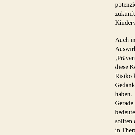
potenzi
zukünft
Kinderw
Auch in
Auswirk
‚Präven
diese K
Risiko k
Gedanke
haben.
Gerade 
bedeute
sollten
in Ther