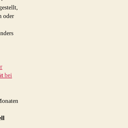
stellt,
n oder
onders
r
ät
bei
 Monaten
ll