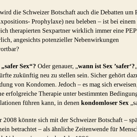
ird die Schweizer Botschaft auch die Debatten um
Expositions- Prophylaxe) neu beleben – ist bei einem
eich therapierten Sexpartner wirklich immer eine PEP
rlich, angesichts potenzieller Nebenwirkungen
ortbar?
 „safer Sex“?
Oder genauer, „
wann ist Sex ’safer‘?
ürfte zukünftig neu zu stellen sein. Sicher gehört daz
ung von Kondomen. Jedoch – es mag sich erweisen,
ne erfolgreiche Therapie unter bestimmten Bedingun
lationen führen kann, in denen
kondomloser Sex
„sa
r 2008 könnte sich mit der Schweizer Botschaft – spä
ein betrachtet – als ähnliche Zeitenwende für Mensc