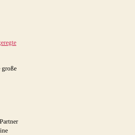
geregte
e große
 Partner
eine