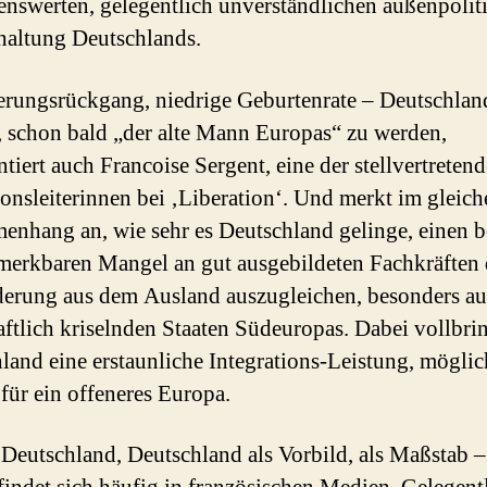
nswerten, gelegentlich unverständlichen außenpolit
altung Deutschlands.
rungsrückgang, niedrige Geburtenrate – Deutschlan
e, schon bald „der alte Mann Europas“ zu werden,
iert auch Francoise Sergent, eine der stellvertreten
onsleiterinnen bei ‚Liberation‘. Und merkt im gleich
nhang an, wie sehr es Deutschland gelinge, einen be
emerkbaren Mangel an gut ausgebildeten Fachkräften
rung aus dem Ausland auszugleichen, besonders au
aftlich kriselnden Staaten Südeuropas. Dabei vollbri
land eine erstaunliche Integrations-Leistung, möglic
für ein offeneres Europa.
Deutschland, Deutschland als Vorbild, als Maßstab –