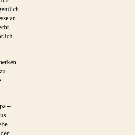
lich
gentlich
esse an
echt
tlich
emerken
 zu
e
opa –
aus
ebe.
 der