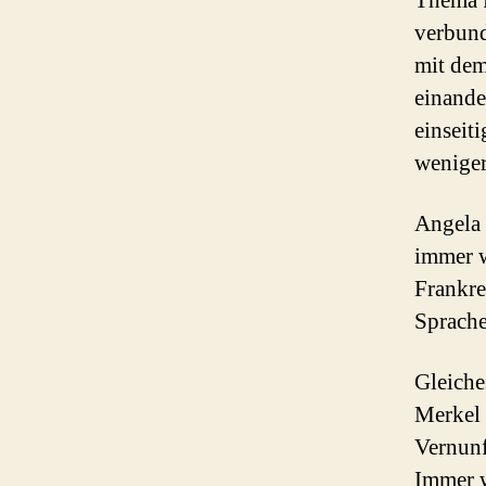
Thema f
verbund
mit dem
einande
einseit
wenige
Angela 
immer w
Frankre
Sprache
Gleiche
Merkel 
Vernunf
Immer w