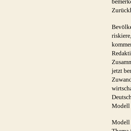
bemerke
Zurückh
Bevölke
riskier
komment
Redakti
Zusamme
jetzt b
Zuwande
wirtsch
Deutsch
Modell 
Modell 