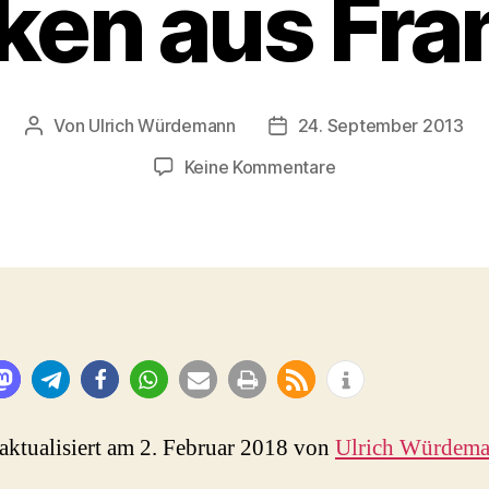
en aus Fra
Von
Ulrich Würdemann
24. September 2013
Beitragsautor
Beitragsdatum
zu
Keine Kommentare
Madame
Merkel
und
die
Bundestagswahl
2013
–
Gedanken
aus
Frankreich
 aktualisiert am 2. Februar 2018 von
Ulrich Würdem