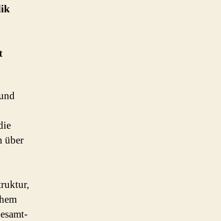
lik
t
 und
die
n über
ruktur,
chem
Gesamt-