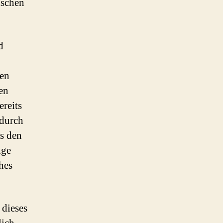
ischen
d
den
en
reits
 durch
s den
nge
hes
 dieses