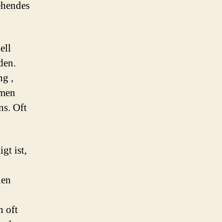
ehendes
ell
den.
ng ,
hmen
ns. Oft
gt ist,
hen
 oft