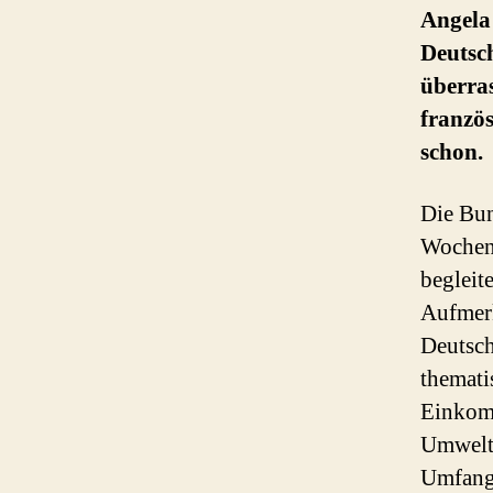
Angela
Deutsc
überras
französ
schon.
Die Bun
Wochen 
begleit
Aufmerk
Deutsch
themati
Einkomm
Umweltp
Umfang 