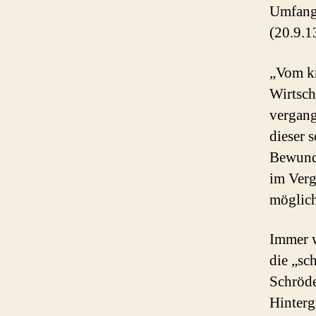
Umfang!
(20.9.1
„Vom kr
Wirtsch
vergang
dieser 
Bewunde
im Verg
möglich
Immer 
die „sc
Schröde
Hinterg