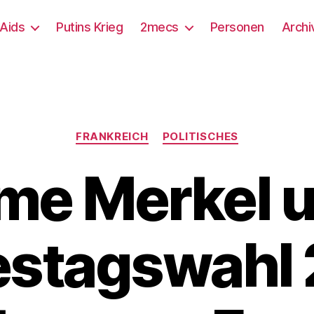
/Aids
Putins Krieg
2mecs
Personen
Archi
Kategorien
FRANKREICH
POLITISCHES
e Merkel u
stagswahl 