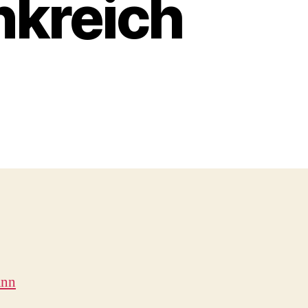
nkreich
ann