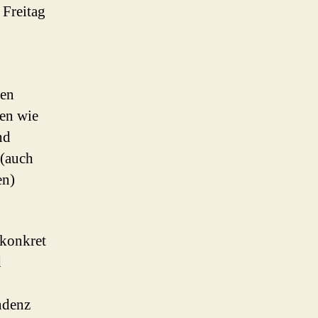
 Freitag
den
en wie
nd
 (auch
en)
konkret
d
ndenz