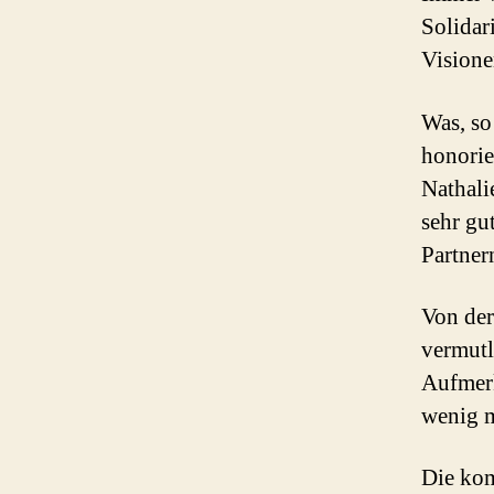
Solidar
Visione
Was, so
honorie
Nathali
sehr gu
Partne
Von der
vermutl
Aufmerk
wenig m
Die ko