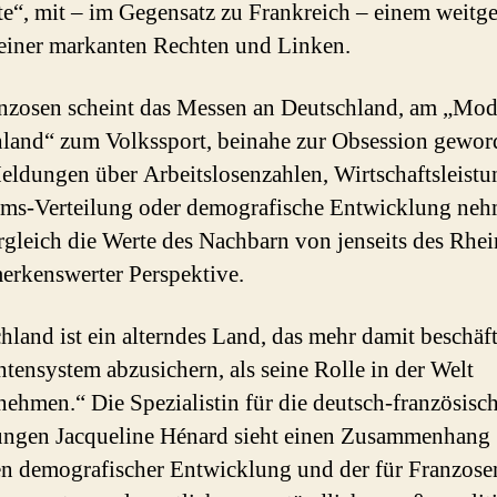
te“, mit – im Gegensatz zu Frankreich – einem weitg
einer markanten Rechten und Linken.
nzosen scheint das Messen an Deutschland, am „Mod
land“ zum Volkssport, beinahe zur Obsession gewor
eldungen über Arbeitslosenzahlen, Wirtschaftsleistu
ms-Verteilung oder demografische Entwicklung ne
gleich die Werte des Nachbarn von jenseits des Rhei
erkenswerter Perspektive.
hland ist ein alterndes Land, das mehr damit beschäfti
ntensystem abzusichern, als seine Rolle in der Welt
ehmen.“ Die Spezialistin für die deutsch-französisc
ngen Jacqueline Hénard sieht einen Zusammenhang
n demografischer Entwicklung und der für Franzosen