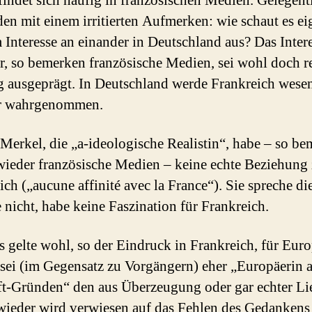
indet sich häufig in französischen Medien. Gelegent
en mit einem irritierten Aufmerken: wie schaut es ei
 Interesse an einander in Deutschland aus? Das Inter
r, so bemerken französische Medien, sei wohl doch r
ig ausgeprägt. In Deutschland werde Frankreich wesen
r wahrgenommen.
Merkel, die „a-ideologische Realistin“, habe – so b
ieder französische Medien – keine echte Beziehung
ich („aucune affinité avec la France“). Sie spreche di
 nicht, habe keine Faszination für Frankreich.
s gelte wohl, so der Eindruck in Frankreich, für Eur
sei (im Gegensatz zu Vorgängern) eher „Europäerin 
t-Gründen“ den aus Überzeugung oder gar echter Li
ieder wird verwiesen auf das Fehlen des Gedankens