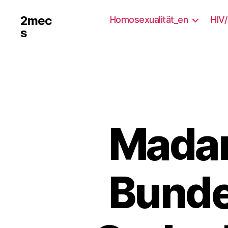
2mec
Homosexualität_en
HIV
s
Madam
Bunde