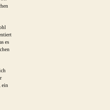
chen
ohl
ntiert
as es
schen
ich
r
 ein