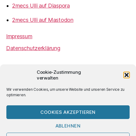
2mecs Ulli auf Diaspora
2mecs Ulli auf Mastodon
Impressum
Datenschutzerklärung
2mecs
von
Ulrich Würdemann
ist sofern nicht
Cookie-Zustimmung
anders angegeben lizenziert unter einer
Creative
verwalten
Commons Namensnennung 4.0 International
Lizenz
.
Wir verwenden Cookies, um unsere Website und unseren Service zu
optimieren.
COOKIES AKZEPTIEREN
© 2026
2mecs
Hoch
↑
ABLEHNEN