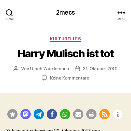
2mecs
Suche
Menü
Kategorien
KULTURELLES
Harry Mulisch ist tot
Von
Ulrich Würdemann
31. Oktober 2010
Beitragsautor
Beitragsdatum
zu
Keine Kommentare
Harry
Mulisch
ist
tot
Zuletzt aktualisiert am 20. Oktober 2015 von