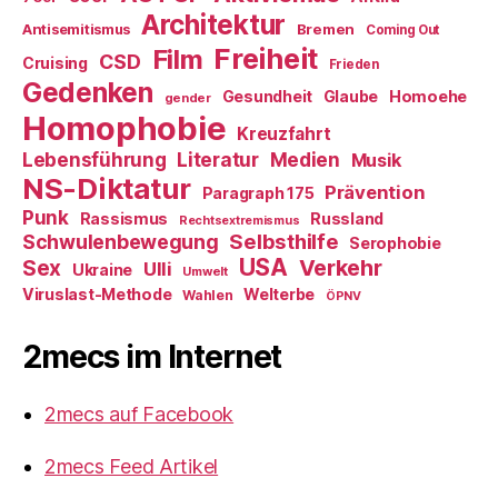
Architektur
Antisemitismus
Bremen
Coming Out
Freiheit
Film
CSD
Cruising
Frieden
Gedenken
Gesundheit
Glaube
Homoehe
gender
Homophobie
Kreuzfahrt
Literatur
Medien
Lebensführung
Musik
NS-Diktatur
Prävention
Paragraph 175
Punk
Rassismus
Russland
Rechtsextremismus
Selbsthilfe
Schwulenbewegung
Serophobie
USA
Verkehr
Sex
Ulli
Ukraine
Umwelt
Viruslast-Methode
Welterbe
Wahlen
ÖPNV
2mecs im Internet
2mecs auf Facebook
2mecs Feed Artikel