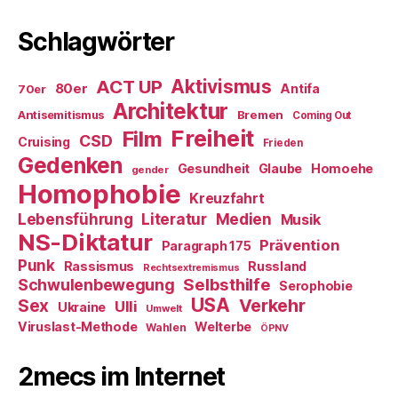
Schlagwörter
ACT UP
Aktivismus
80er
Antifa
70er
Architektur
Antisemitismus
Bremen
Coming Out
Freiheit
Film
CSD
Cruising
Frieden
Gedenken
Gesundheit
Glaube
Homoehe
gender
Homophobie
Kreuzfahrt
Literatur
Medien
Lebensführung
Musik
NS-Diktatur
Prävention
Paragraph 175
Punk
Rassismus
Russland
Rechtsextremismus
Selbsthilfe
Schwulenbewegung
Serophobie
USA
Verkehr
Sex
Ulli
Ukraine
Umwelt
Viruslast-Methode
Welterbe
Wahlen
ÖPNV
2mecs im Internet