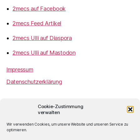
2mecs auf Facebook
2mecs Feed Artikel
2mecs Ulli auf Diaspora
2mecs Ulli auf Mastodon
Impressum
Datenschutzerklärung
2mecs
von
Ulrich Würdemann
ist sofern nicht
Cookie-Zustimmung
anders angegeben lizenziert unter einer
Creative
verwalten
Commons Namensnennung 4.0 International
Lizenz
.
Wir verwenden Cookies, um unsere Website und unseren Service zu
optimieren.