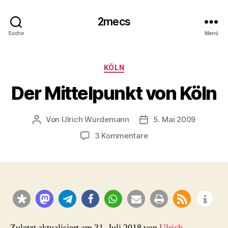
2mecs
Suche
Menü
Kategorien
KÖLN
Der Mittelpunkt von Köln
Von
Ulrich Würdemann
5. Mai 2009
Beitragsautor
Beitragsdatum
zu
3 Kommentare
Der
Mittelpunkt
von
Köln
Zuletzt aktualisiert am 31. Juli 2018 von
Ulrich