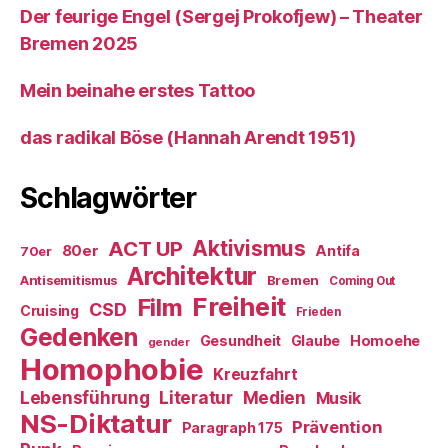
Der feurige Engel (Sergej Prokofjew) – Theater
Bremen 2025
Mein beinahe erstes Tattoo
das radikal Böse (Hannah Arendt 1951)
Schlagwörter
ACT UP
Aktivismus
80er
Antifa
70er
Architektur
Antisemitismus
Bremen
Coming Out
Freiheit
Film
CSD
Cruising
Frieden
Gedenken
Gesundheit
Glaube
Homoehe
gender
Homophobie
Kreuzfahrt
Literatur
Medien
Lebensführung
Musik
NS-Diktatur
Prävention
Paragraph 175