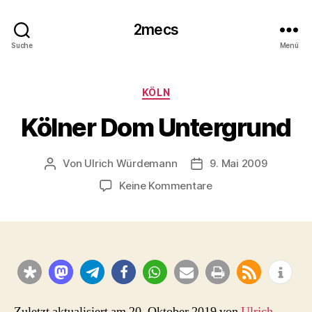
2mecs
Suche
Menü
Kategorien
KÖLN
Kölner Dom Untergrund
Von
Ulrich Würdemann
9. Mai 2009
Beitragsautor
Beitragsdatum
zu
Keine Kommentare
Kölner
Dom
Untergrund
Zuletzt aktualisiert am 20. Oktober 2019 von
Ulrich