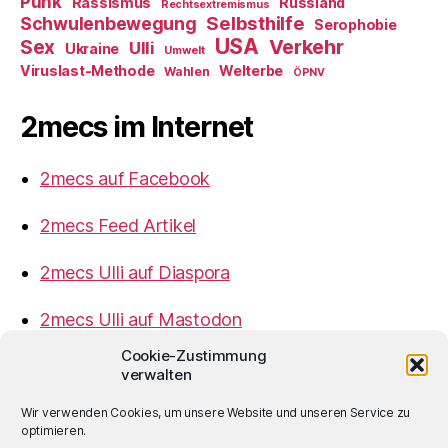
Punk
Rassismus
Russland
Rechtsextremismus
Selbsthilfe
Schwulenbewegung
Serophobie
USA
Verkehr
Sex
Ulli
Ukraine
Umwelt
Viruslast-Methode
Welterbe
Wahlen
ÖPNV
2mecs im Internet
2mecs auf Facebook
2mecs Feed Artikel
2mecs Ulli auf Diaspora
2mecs Ulli auf Mastodon
Cookie-Zustimmung
Impressum
verwalten
Datenschutzerklärung
Wir verwenden Cookies, um unsere Website und unseren Service zu
optimieren.