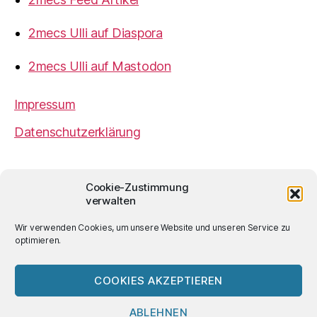
2mecs Ulli auf Diaspora
2mecs Ulli auf Mastodon
Impressum
Datenschutzerklärung
2mecs
von
Ulrich Würdemann
ist sofern nicht
Cookie-Zustimmung
anders angegeben lizenziert unter einer
Creative
verwalten
Commons Namensnennung 4.0 International
Lizenz
.
Wir verwenden Cookies, um unsere Website und unseren Service zu
optimieren.
COOKIES AKZEPTIEREN
© 2026
2mecs
Hoch
↑
ABLEHNEN