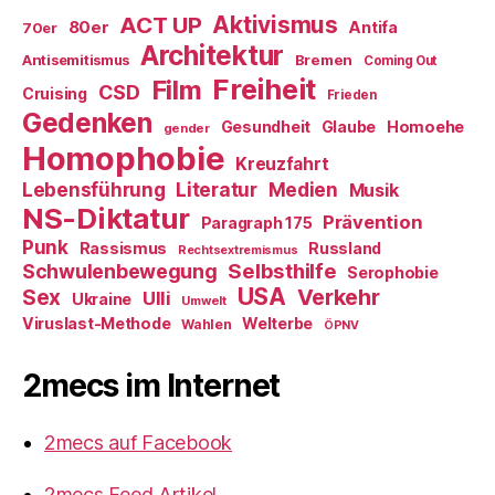
ACT UP
Aktivismus
80er
Antifa
70er
Architektur
Antisemitismus
Bremen
Coming Out
Freiheit
Film
CSD
Cruising
Frieden
Gedenken
Gesundheit
Glaube
Homoehe
gender
Homophobie
Kreuzfahrt
Literatur
Medien
Lebensführung
Musik
NS-Diktatur
Prävention
Paragraph 175
Punk
Rassismus
Russland
Rechtsextremismus
Selbsthilfe
Schwulenbewegung
Serophobie
USA
Verkehr
Sex
Ulli
Ukraine
Umwelt
Viruslast-Methode
Welterbe
Wahlen
ÖPNV
2mecs im Internet
2mecs auf Facebook
2mecs Feed Artikel