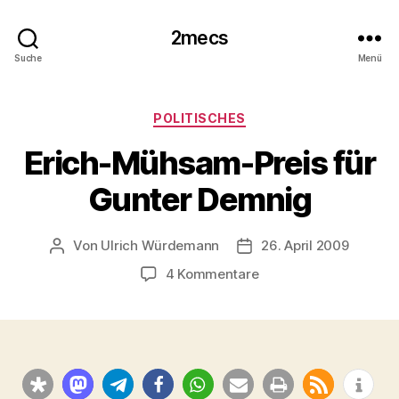
2mecs
Suche
Menü
Kategorien
POLITISCHES
Erich-Mühsam-Preis für
Gunter Demnig
Von
Ulrich Würdemann
26. April 2009
Beitragsautor
Beitragsdatum
zu
4 Kommentare
Erich-
Mühsam-
Preis
für
Gunter
Demnig