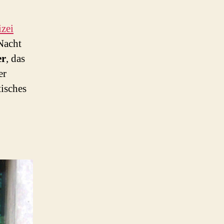
izei
Nacht
er
, das
er
tisches