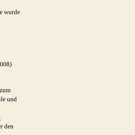
be wurde
2008)
 zum
ule und
t
er den