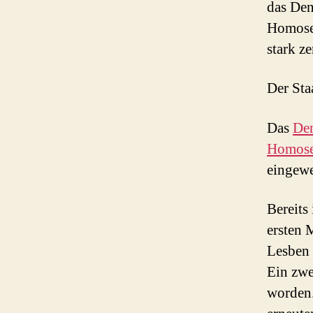
das Den
Homosex
stark z
Der Sta
Das
Den
Homose
eingewe
Bereits
ersten 
Lesben 
Ein zwe
worden.