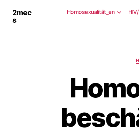
2mec
Homosexualität_en
HIV
s
Homo-
beschä