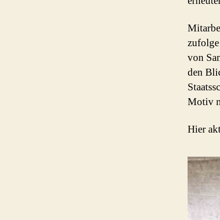
erneute
Mitarbe
zufolge
von Sam
den Bli
Staatss
Motiv n
Hier ak