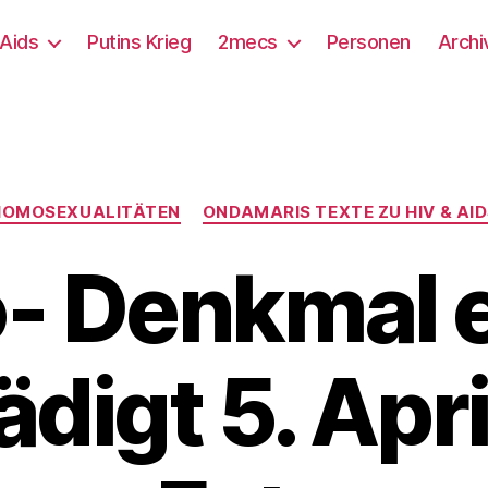
/Aids
Putins Krieg
2mecs
Personen
Archi
Kategorien
HOMOSEXUALITÄTEN
ONDAMARIS TEXTE ZU HIV & AI
 Denkmal 
digt 5. Apr