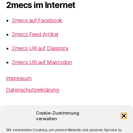
2mecs im Internet
2mecs auf Facebook
2mecs Feed Artikel
2mecs Ulli auf Diaspora
2mecs Ulli auf Mastodon
Impressum
Datenschutzerklärung
2mecs
von
Ulrich Würdemann
ist sofern nicht
Cookie-Zustimmung
anders angegeben lizenziert unter einer
Creative
verwalten
Commons Namensnennung 4.0 International
Lizenz
.
Wir verwenden Cookies, um unsere Website und unseren Service zu