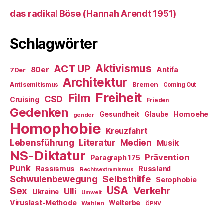
das radikal Böse (Hannah Arendt 1951)
Schlagwörter
ACT UP
Aktivismus
80er
Antifa
70er
Architektur
Antisemitismus
Bremen
Coming Out
Freiheit
Film
CSD
Cruising
Frieden
Gedenken
Gesundheit
Glaube
Homoehe
gender
Homophobie
Kreuzfahrt
Literatur
Medien
Lebensführung
Musik
NS-Diktatur
Prävention
Paragraph 175
Punk
Rassismus
Russland
Rechtsextremismus
Selbsthilfe
Schwulenbewegung
Serophobie
USA
Verkehr
Sex
Ulli
Ukraine
Umwelt
Viruslast-Methode
Welterbe
Wahlen
ÖPNV