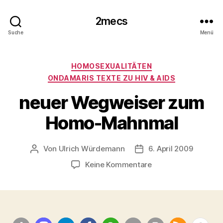
2mecs
Suche
Menü
Kategorien
HOMOSEXUALITÄTEN
ONDAMARIS TEXTE ZU HIV & AIDS
neuer Wegweiser zum
Homo-Mahnmal
Von
Ulrich Würdemann
6. April 2009
Beitragsautor
Beitragsdatum
zu
Keine Kommentare
neuer
Wegweiser
zum
Homo-
Mahnmal