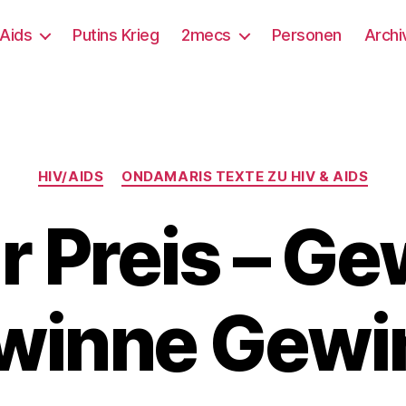
/Aids
Putins Krieg
2mecs
Personen
Archi
Kategorien
HIV/AIDS
ONDAMARIS TEXTE ZU HIV & AIDS
r Preis – G
winne Gewi