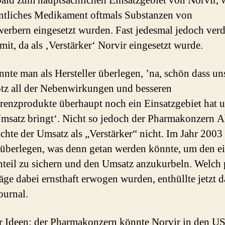
ald zum hauptsächlichen Einsatzgebiet von Norvir,
entliches Medikament oftmals Substanzen von
erbern eingesetzt wurden. Fast jedesmal jedoch verd
mit, da als ‚Verstärker‘ Norvir eingesetzt wurde.
nte man als Hersteller überlegen, ’na, schön dass un
rotz all der Nebenwirkungen und besseren
enzprodukte überhaupt noch ein Einsatzgebiet hat 
msatz bringt‘. Nicht so jedoch der Pharmakonzern A
chte der Umsatz als „Verstärker“ nicht. Im Jahr 200
überlegen, was denn getan werden könnte, um den e
teil zu sichern und den Umsatz anzukurbeln. Welch 
äge dabei ernsthaft erwogen wurden, enthüllte jetzt d
ournal.
r Ideen: der Pharmakonzern könnte Norvir in den U