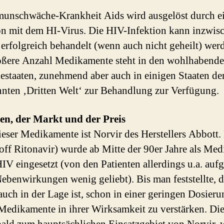
unschwäche-Krankheit Aids wird ausgelöst durch e
on mit dem HI-Virus. Die HIV-Infektion kann inzwis
 erfolgreich behandelt (wenn auch nicht geheilt) wer
ößere Anzahl Medikamente steht in den wohlhabend
iestaaten, zunehmend aber auch in einigen Staaten de
nten ‚Dritten Welt‘ zur Behandlung zur Verfügung.
len, der Markt und der Preis
ieser Medikamente ist Norvir des Herstellers Abbott.
off Ritonavir) wurde ab Mitte der 90er Jahre als Me
IV eingesetzt (von den Patienten allerdings u.a. auf
Nebenwirkungen wenig geliebt). Bis man feststellte, d
auch in der Lage ist, schon in einer geringen Dosieru
Medikamente in ihrer Wirksamkeit zu verstärken. Di