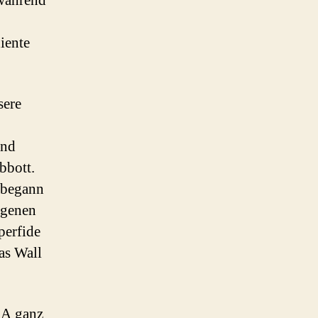
 während
iente
sere
und
bbott.
3 begann
igenen
perfide
as Wall
SA ganz