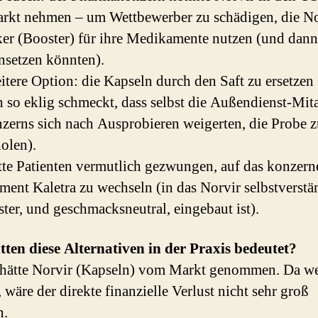
kt nehmen – um Wettbewerber zu schädigen, die Nor
ker (Booster) für ihre Medikamente nutzen (und dann
nsetzen könnten).
itere Option: die Kapseln durch den Saft zu ersetzen 
h so eklig schmeckt, dass selbst die Außendienst-Mita
zerns sich nach Ausprobieren weigerten, die Probe 
olen).
tte Patienten vermutlich gezwungen, auf das konzern
ent Kaletra zu wechseln (in das Norvir selbstverstä
ster, und geschmacksneutral, eingebaut ist).
ten diese Alternativen in der Praxis bedeutet?
hätte Norvir (Kapseln) vom Markt genommen. Da w
 wäre der direkte finanzielle Verlust nicht sehr groß
n.