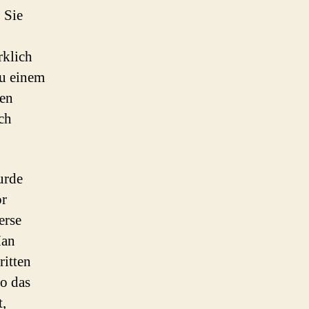
 Sie
rklich
zu einem
nen
ch
urde
or
erse
Man
ritten
so das
,