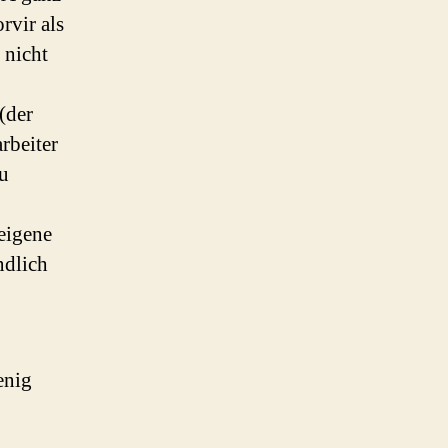
vir als
 nicht
(der
rbeiter
zu
eigene
ndlich
enig