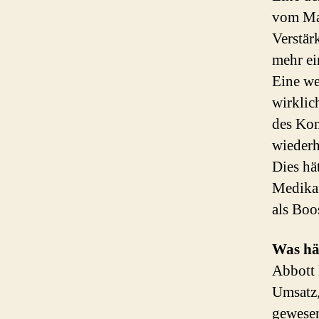
vom Mar
Verstär
mehr ei
Eine we
wirklic
des Kon
wiederh
Dies hä
Medikam
als Boo
Was hät
Abbott 
Umsatz,
gewese