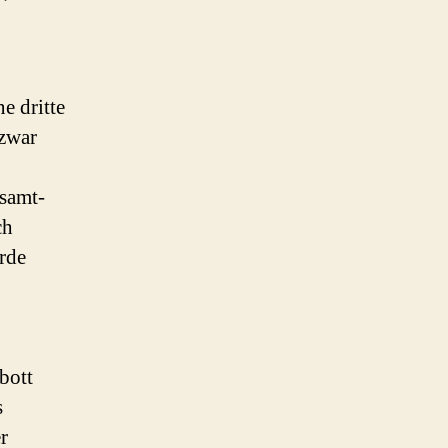
e dritte
 zwar
samt-
ch
ürde
bott
s
r