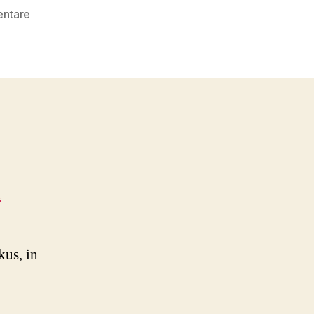
zu
ntare
Norvir
Preis
–
Gewinne
Gewinne
Gewinne
n
us, in