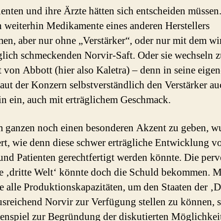
ienten und ihre Ärzte hätten sich entscheiden müssen.
 weiterhin Medikamente eines anderen Herstellers
en, aber nur ohne „Verstärker“, oder nur mit dem wi
glich schmeckenden Norvir-Saft. Oder sie wechseln 
 von Abbott (hier also Kaletra) – denn in seine eige
baut der Konzern selbstverständlich den Verstärker au
in ein, auch mit erträglichem Geschmack.
 ganzen noch einen besonderen Akzent zu geben, w
ert, wie denn diese schwer erträgliche Entwicklung v
und Patienten gerechtfertigt werden könnte. Die perv
ie ‚dritte Welt‘ könnte doch die Schuld bekommen. 
e alle Produktionskapazitäten, um den Staaten der ‚D
usreichend Norvir zur Verfügung stellen zu können, 
nspiel zur Begründung der diskutierten Möglichkeit