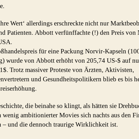
e.
hre Wert‘ allerdings erschreckte nicht nur Marktbeob
nd Patienten. Abbott verfünffachte (!) den Preis von
 USA.
ßhandelspreis für eine Packung Norvir-Kapseln (10
g) wurde von Abbott erhöht von 205,74 US-$ auf n
1$. Trotz massiver Proteste von Ärzten, Aktivisten,
envertretern und Gesundheitspolitikern blieb es bis h
Preiserhöhung.
schichte, die beinahe so klingt, als hätten sie Drehbu
 wenig ambitionierter Movies sich nachts aus den F
 – und die dennoch traurige Wirklichkeit ist.