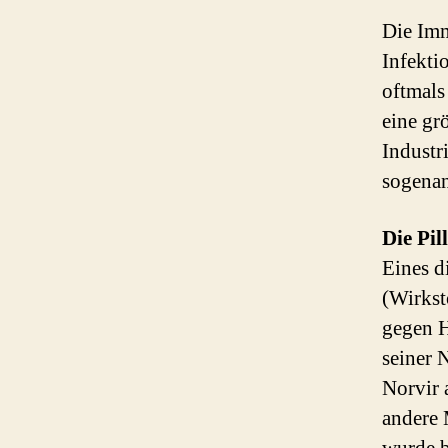
Die Imm
Infekti
oftmals
eine gr
Industr
sogenan
Die Pil
Eines d
(Wirkst
gegen H
seiner 
Norvir 
andere 