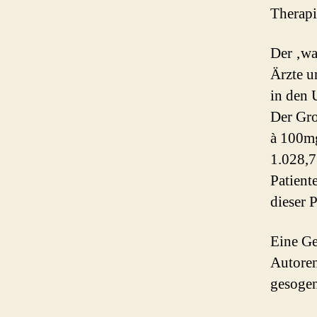
Therapi
Der ‚wa
Ärzte u
in den
Der Gro
à 100m
1.028,7
Patient
dieser 
Eine Ge
Autoren
gesogen