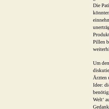
Die Pat
könnten
einnehm
unerträ
Produkt
Pillen 
weiterh
Um dem
diskuti
Ärzten 
Idee: d
benötig
Welt‘ a
Gedanke