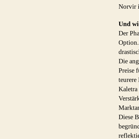
Norvir
Und wie
Der Pha
Option.
drastisc
Die ang
Preise 
teurere
Kaletra
Verstär
Marktan
Diese B
begründ
reflekt