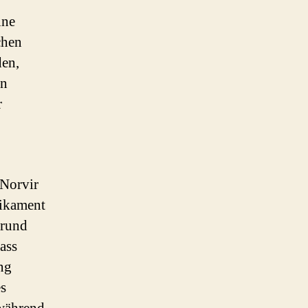
ine
chen
den,
en
r
 Norvir
dikament
grund
ass
ng
es