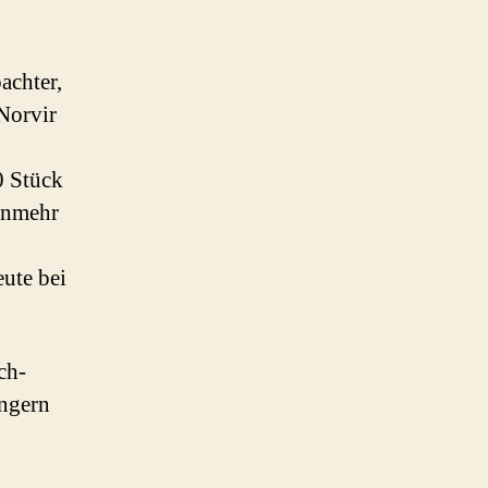
achter,
 Norvir
0 Stück
unmehr
eute bei
ch-
ingern