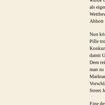
wurde b
als eig
Wettbew
Abbott 
Nun kön
Pille t
Konkurr
damit U
Dem rei
man zu 
Marktan
Vorschl
Street J
Eine de