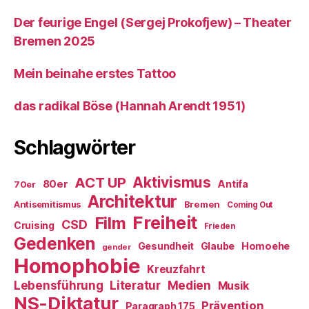
Der feurige Engel (Sergej Prokofjew) – Theater
Bremen 2025
Mein beinahe erstes Tattoo
das radikal Böse (Hannah Arendt 1951)
Schlagwörter
ACT UP
Aktivismus
80er
Antifa
70er
Architektur
Antisemitismus
Bremen
Coming Out
Freiheit
Film
CSD
Cruising
Frieden
Gedenken
Gesundheit
Glaube
Homoehe
gender
Homophobie
Kreuzfahrt
Literatur
Medien
Lebensführung
Musik
NS-Diktatur
Prävention
Paragraph 175