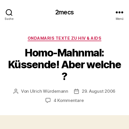
2mecs
Suche
Menü
Kategorien
ONDAMARIS TEXTE ZU HIV & AIDS
Homo-Mahnmal:
Küssende! Aber welche
?
Von
Ulrich Würdemann
29. August 2006
Beitragsautor
Beitragsdatum
zu
4 Kommentare
Homo-
Mahnmal:
Küssende!
Aber