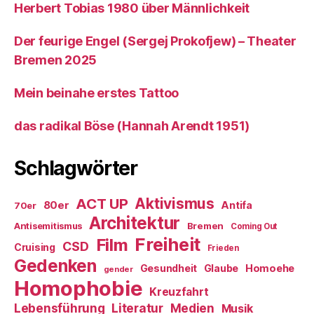
Herbert Tobias 1980 über Männlichkeit
Der feurige Engel (Sergej Prokofjew) – Theater
Bremen 2025
Mein beinahe erstes Tattoo
das radikal Böse (Hannah Arendt 1951)
Schlagwörter
ACT UP
Aktivismus
80er
Antifa
70er
Architektur
Antisemitismus
Bremen
Coming Out
Freiheit
Film
CSD
Cruising
Frieden
Gedenken
Gesundheit
Glaube
Homoehe
gender
Homophobie
Kreuzfahrt
Literatur
Medien
Lebensführung
Musik