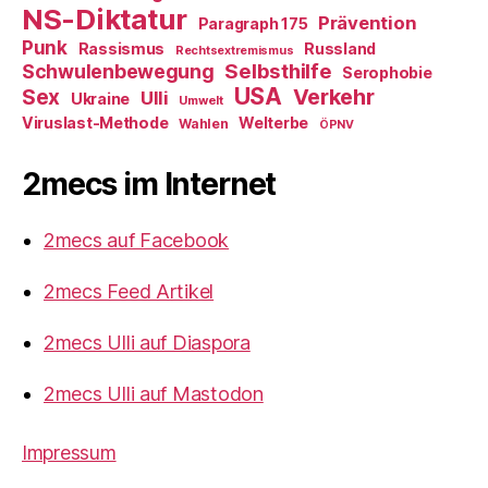
NS-Diktatur
Prävention
Paragraph 175
Punk
Rassismus
Russland
Rechtsextremismus
Selbsthilfe
Schwulenbewegung
Serophobie
USA
Verkehr
Sex
Ulli
Ukraine
Umwelt
Viruslast-Methode
Welterbe
Wahlen
ÖPNV
2mecs im Internet
2mecs auf Facebook
2mecs Feed Artikel
2mecs Ulli auf Diaspora
2mecs Ulli auf Mastodon
Impressum