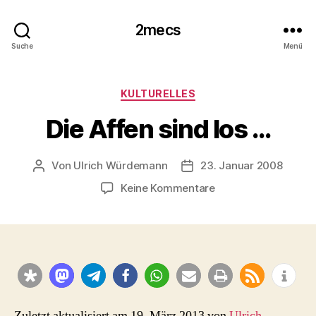
2mecs
Suche
Menü
Kategorien
KULTURELLES
Die Affen sind los …
Von
Ulrich Würdemann
23. Januar 2008
Beitragsautor
Beitragsdatum
zu
Keine Kommentare
Die
Affen
sind
los
…
Zuletzt aktualisiert am 19. März 2013 von
Ulrich