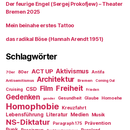
Der feurige Engel (Sergej Prokofjew) – Theater
Bremen 2025
Mein beinahe erstes Tattoo
das radikal Böse (Hannah Arendt 1951)
Schlagwörter
ACT UP
Aktivismus
80er
Antifa
70er
Architektur
Antisemitismus
Bremen
Coming Out
Freiheit
Film
CSD
Cruising
Frieden
Gedenken
Gesundheit
Glaube
Homoehe
gender
Homophobie
Kreuzfahrt
Literatur
Medien
Lebensführung
Musik
NS-Diktatur
Prävention
Paragraph 175
Punk
Rassismus
Russland