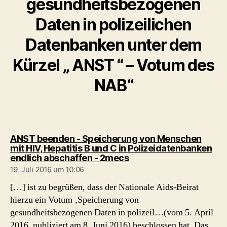
gesundheitsbezogenen
Daten in polizeilichen
Datenbanken unter dem
Kürzel „ ANST “ – Votum des
NAB“
ANST beenden - Speicherung von Menschen
mit HIV, Hepatitis B und C in Polizeidatenbanken
sagt:
endlich abschaffen - 2mecs
19. Juli 2016 um 10:06
[…] ist zu begrüßen, dass der Nationale Aids-Beirat
hierzu ein Votum ‚Speicherung von
gesundheitsbezogenen Daten in polizeil…(vom 5. April
2016, publiziert am 8. Juni 2016) beschlossen hat. Das