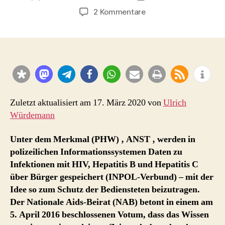
zu
2 Kommentare
Speicherung
von
gesundheitsbezogene
Daten
in
polizeilichen
Datenbanken
unter
Zuletzt aktualisiert am 17. März 2020 von
Ulrich
dem
Würdemann
Kürzel
„
Unter dem Merkmal (PHW) ‚ ANST ‚ werden in
ANST
polizeilichen Informationssystemen Daten zu
“
Infektionen mit HIV, Hepatitis B und Hepatitis C
–
über Bürger gespeichert (INPOL-Verbund) – mit der
Votum
des
Idee so zum Schutz der Bediensteten beizutragen.
NAB
Der Nationale Aids-Beirat (NAB) betont in einem am
5. April 2016 beschlossenen Votum, dass das Wissen