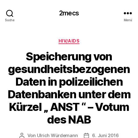
2mecs
Suche
Menü
Kategorien
HIV/AIDS
Speicherung von
gesundheitsbezogenen
Daten in polizeilichen
Datenbanken unter dem
Kürzel „ ANST “ – Votum
des NAB
Von
Ulrich Würdemann
6. Juni 2016
Beitragsautor
Beitragsdatum