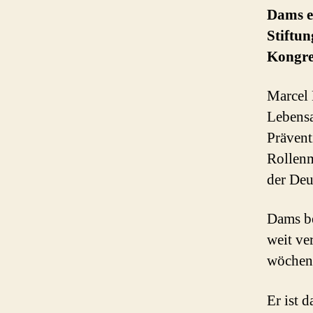
Dams e
Stiftun
Kongres
Marcel 
Lebensa
Prävent
Rollenm
der Deu
Dams be
weit ve
wöchent
Er ist 