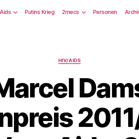
/Aids
Putins Krieg
2mecs
Personen
Archi
Kategorien
HIV/AIDS
Marcel Dam
preis 2011