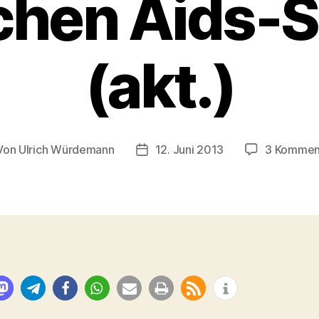
hen Aids-S
(akt.)
Von
Ulrich Würdemann
12. Juni 2013
3 Kommen
tragsautor
Beitragsdatum