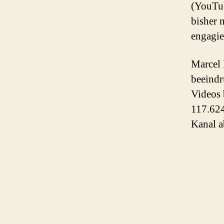
(YouTub
bisher 
engagie
Marcel 
beeindr
Videos 
117.624
Kanal a