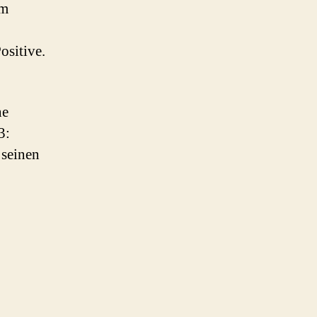
em
ositive.
ne
3:
seinen