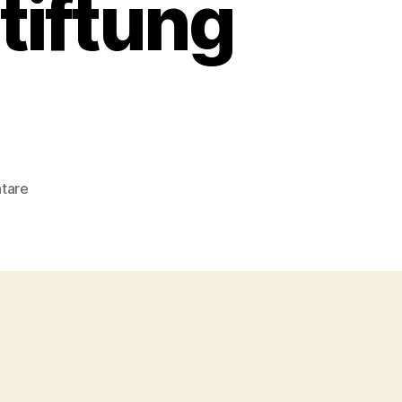
tiftung
zu
tare
Marcel
Dams
Medienpreis
2011/12
der
Deutschen
Aids-
Stiftung
(akt.)