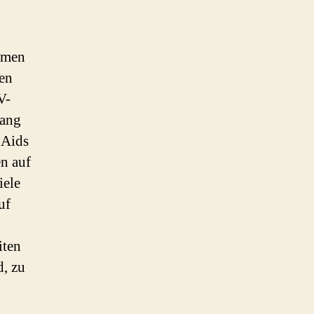
emen
den
V-
fang
 Aids
en auf
iele
uf
iten
d, zu