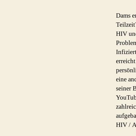
Dams er
Teilzei
HIV und
Problem
Infizie
erreich
persönl
eine an
seiner 
YouTube
zahlrei
aufgeba
HIV / A