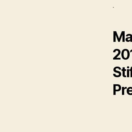
.
Ma
20
Sti
Pr