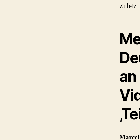
Zuletzt
Me
De
an
Vi
‚Te
Marcel