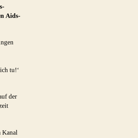
s-
en Aids-
jungen
ch tu!‘
auf der
zeit
m Kanal