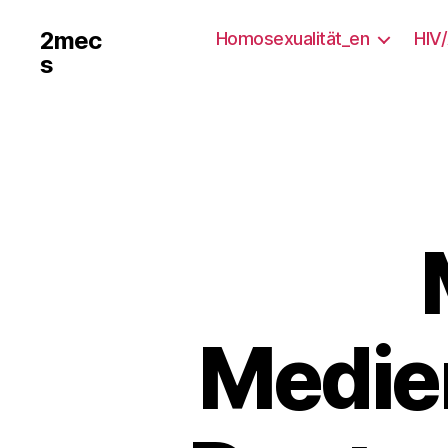
2mec
Homosexualität_en
HIV
s
Medien