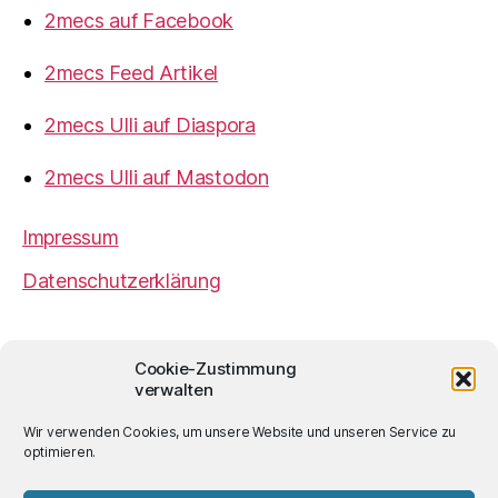
2mecs auf Facebook
2mecs Feed Artikel
2mecs Ulli auf Diaspora
2mecs Ulli auf Mastodon
Impressum
Datenschutzerklärung
2mecs
von
Ulrich Würdemann
ist sofern nicht
Cookie-Zustimmung
anders angegeben lizenziert unter einer
Creative
verwalten
Commons Namensnennung 4.0 International
Lizenz
.
Wir verwenden Cookies, um unsere Website und unseren Service zu
optimieren.