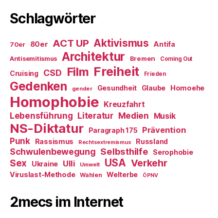
Schlagwörter
ACT UP
Aktivismus
80er
Antifa
70er
Architektur
Antisemitismus
Bremen
Coming Out
Freiheit
Film
CSD
Cruising
Frieden
Gedenken
Gesundheit
Glaube
Homoehe
gender
Homophobie
Kreuzfahrt
Literatur
Medien
Lebensführung
Musik
NS-Diktatur
Prävention
Paragraph 175
Punk
Rassismus
Russland
Rechtsextremismus
Selbsthilfe
Schwulenbewegung
Serophobie
USA
Verkehr
Sex
Ulli
Ukraine
Umwelt
Viruslast-Methode
Welterbe
Wahlen
ÖPNV
2mecs im Internet