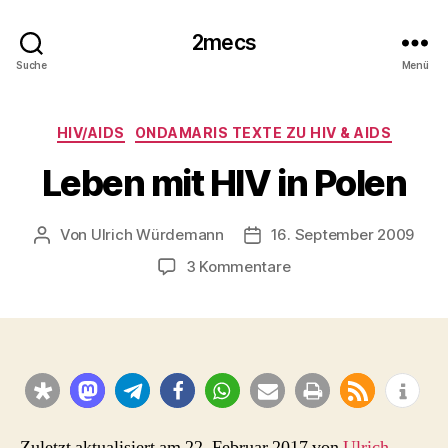
2mecs
Suche
Menü
Kategorien
HIV/AIDS
ONDAMARIS TEXTE ZU HIV & AIDS
Leben mit HIV in Polen
Von
Ulrich Würdemann
16. September 2009
Beitragsautor
Beitragsdatum
zu
3 Kommentare
Leben
mit
HIV
in
Polen
Zuletzt aktualisiert am 22. Februar 2017 von
Ulrich