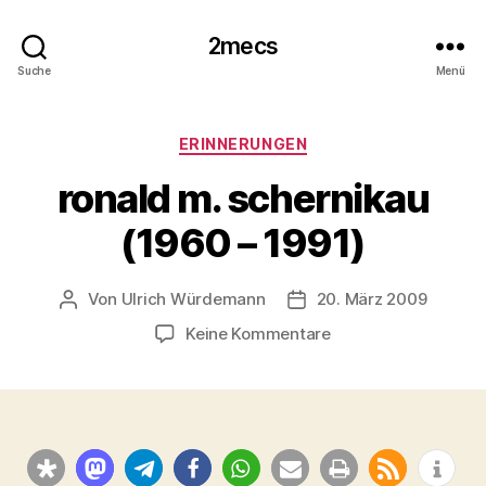
2mecs
Suche
Menü
Kategorien
ERINNERUNGEN
ronald m. schernikau
(1960 – 1991)
Von
Ulrich Würdemann
20. März 2009
Beitragsautor
Beitragsdatum
zu
Keine Kommentare
ronald
m.
schernikau
(1960
–
1991)