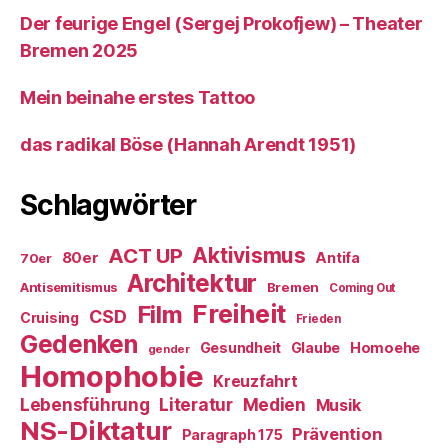
Der feurige Engel (Sergej Prokofjew) – Theater
Bremen 2025
Mein beinahe erstes Tattoo
das radikal Böse (Hannah Arendt 1951)
Schlagwörter
ACT UP
Aktivismus
80er
Antifa
70er
Architektur
Antisemitismus
Bremen
Coming Out
Freiheit
Film
CSD
Cruising
Frieden
Gedenken
Gesundheit
Glaube
Homoehe
gender
Homophobie
Kreuzfahrt
Literatur
Medien
Lebensführung
Musik
NS-Diktatur
Prävention
Paragraph 175