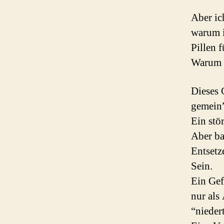
Aber ic
warum i
Pillen 
Warum m
Dieses 
gemein
Ein stö
Aber ba
Entsetz
Sein.
Ein Gef
nur als
“nieder