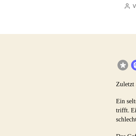
V
Bei
Zuletzt
Ein sel
trifft. 
schlecht