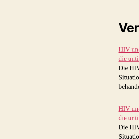
Ver
HIV und
die unt
Die HIV
Situati
behand
HIV und
die unt
Die HIV
Situati