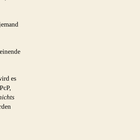
 jemand
heinende
ird es
PcP,
nichts
erden