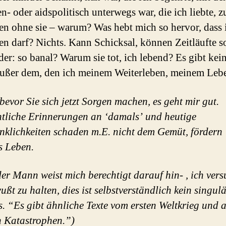
n- oder aidspolitisch unterwegs war, die ich liebte, z
en ohne sie – warum? Was hebt mich so hervor, dass 
en darf? Nichts. Kann Schicksal, können Zeitläufte s
der: so banal? Warum sie tot, ich lebend? Es gibt kei
ußer dem, den ich meinem Weiterleben, meinem Leb
bevor Sie sich jetzt Sorgen machen, es geht mir gut.
tliche Erinnerungen an ‘damals’ und heutige
klichkeiten schaden m.E. nicht dem Gemüt, fördern
s Leben.
er Mann weist mich berechtigt darauf hin- , ich ver
ußt zu halten, dies ist selbstverständlich kein singul
s. “Es gibt ähnliche Texte vom ersten Weltkrieg und 
n Katastrophen
.”)