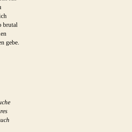
u
ich
o brutal
nen
en gebe.
suche
äres
auch