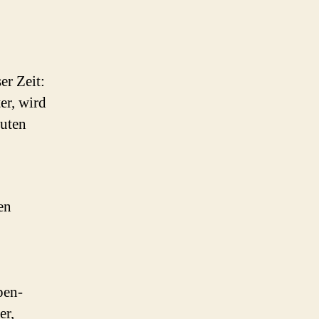
er Zeit:
er, wird
euten
en
pen-
er,