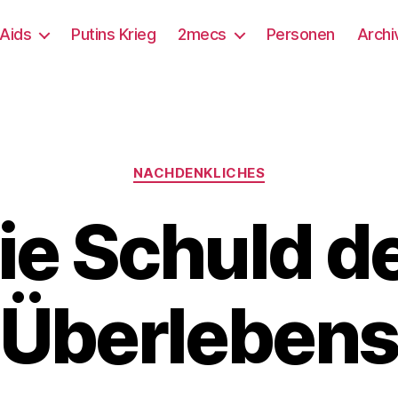
/Aids
Putins Krieg
2mecs
Personen
Archi
Kategorien
NACHDENKLICHES
ie Schuld d
Überleben