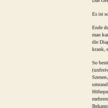
Das Gef
Es ist 
Ende de
man kan
die Dia
krank, 
So best
(unfrei
Szenen,
umrande
Höhepun
mehrere
Bekannt