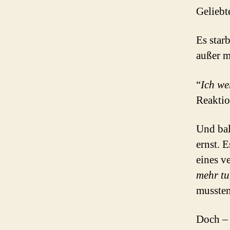
Geliebt
Es star
außer m
“
Ich we
Reaktio
Und bal
ernst. 
eines v
mehr tu
mussten
Doch – 