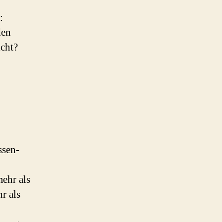
:
den
icht?
ssen-
mehr als
r als