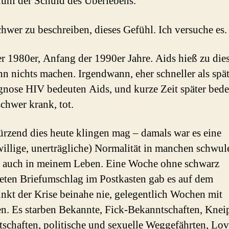
ühl der Schuld des Überlebens.
schwer zu beschreiben, dieses Gefühl. Ich versuche es.
r 1980er, Anfang der 1990er Jahre. Aids hieß zu dies
n nichts machen. Irgendwann, eher schneller als spät
gnose HIV bedeuten Aids, und kurze Zeit später bed
schwer krank, tot.
ürzend dies heute klingen mag – damals war es eine
willige, unerträgliche) Normalität in manchen schwul
 auch in meinem Leben. Eine Woche ohne schwarz
ten Briefumschlag im Postkasten gab es auf dem
kt der Krise beinahe nie, gelegentlich Wochen mit
n. Es starben Bekannte, Fick-Bekanntschaften, Knei
schaften, politische und sexuelle Weggefährten, Lov