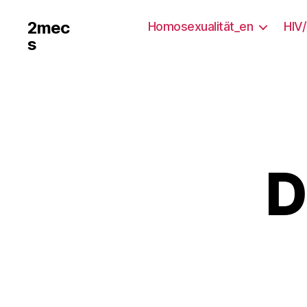
2mec
Homosexualität_en
HIV
s
D