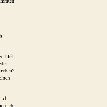
dammten
ch
r Titel
eder
terben?
einen
 ich
nen ich