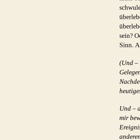
schwule
überleb
überleb
sein? O
Sinn. A
(Und – 
Gelegen
Nachden
heutige
Und – d
mir bew
Ereigni
andere