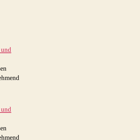
 und
sen
nehmend
 und
sen
nehmend