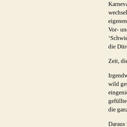
Karneva
wechsel
eigenen
Vor- un
‘Schwie
die Dür
Zeit, d
Irgendw
wild ge
eingeni
gefüllt
die gan
Daraus 