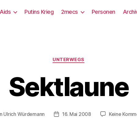
/Aids
Putins Krieg
2mecs
Personen
Archi
Kategorien
UNTERWEGS
Sektlaune
on
Ulrich Würdemann
16. Mai 2008
Keine Komm
agsautor
Beitragsdatum