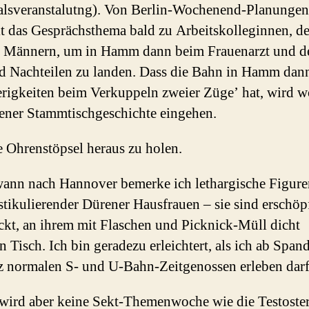
lsveranstalutng). Von Berlin-Wochenend-Planungen
t das Gesprächsthema bald zu Arbeitskolleginnen, d
 Männern, um in Hamm dann beim Frauenarzt und d
d Nachteilen zu landen. Dass die Bahn in Hamm dan
rigkeiten beim Verkuppeln zweier Züge’ hat, wird w
ener Stammtischgeschichte eingehen.
ie Ohrenstöpsel heraus zu holen.
ann nach Hannover bemerke ich lethargische Figuren
stikulierender Dürener Hausfrauen – sie sind erschöp
ckt, an ihrem mit Flaschen und Picknick-Müll dicht
en Tisch. Ich bin geradezu erleichtert, als ich ab Span
z normalen S- und U-Bahn-Zeitgenossen erleben darf
wird aber keine Sekt-Themenwoche wie die Testoste