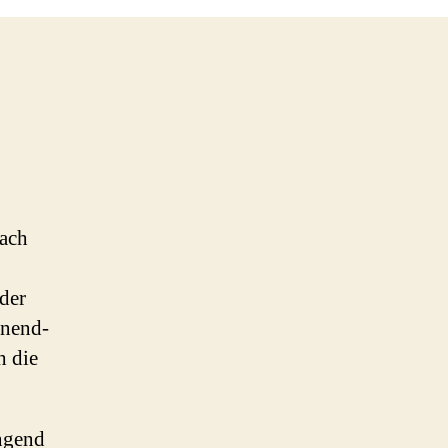
nach
der
enend-
h die
engend