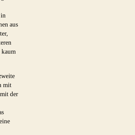
 in
hen aus
er,
teren
t kaum
zweite
n mit
mit der
as
eine