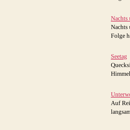
Nachts 
Nachts 
Folge h
Seetag
Quecksi
Himmel,
Unterw
Auf Rei
langsam