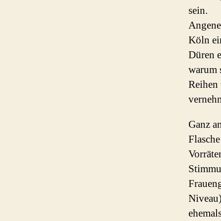
sein.
Angeneh
Köln ei
Düren e
warum s
Reihen 
verneh
Ganz an
Flasche
Vorräte
Stimmun
Fraueng
Niveau)
ehemals