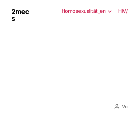
2mec
Homosexualität_en
HIV
s
V
Beitr