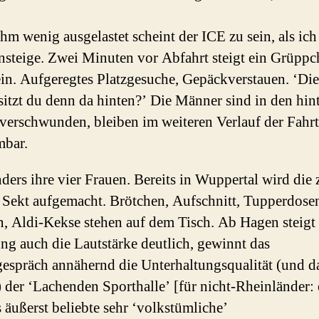
m wenig ausgelastet scheint der ICE zu sein, als ich
nsteige. Zwei Minuten vor Abfahrt steigt ein Grüppc
in. Aufgeregtes Platzgesuche, Gepäckverstauen. ‘Diet
itzt du denn da hinten?’ Die Männer sind in den hin
verschwunden, bleiben im weiteren Verlauf der Fahr
mbar.
ders ihre vier Frauen. Bereits in Wuppertal wird die 
 Sekt aufgemacht. Brötchen, Aufschnitt, Tupperdose
n, Aldi-Kekse stehen auf dem Tisch. Ab Hagen steigt 
g auch die Lautstärke deutlich, gewinnt das
espräch annähernd die Unterhaltungsqualität (und d
 der ‘Lachenden Sporthalle’ [für nicht-Rheinländer: 
 äußerst beliebte sehr ‘volkstümliche’