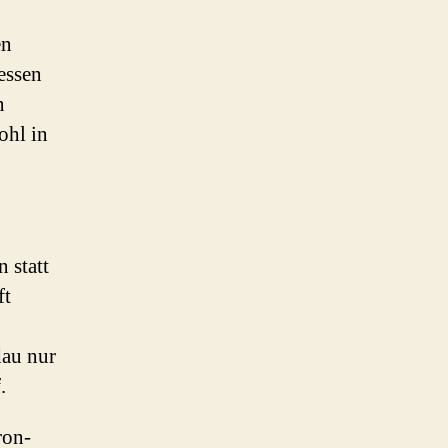
en
essen
n
ohl in
 statt
ft
dau nur
.
ron-