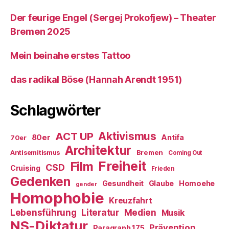
Der feurige Engel (Sergej Prokofjew) – Theater
Bremen 2025
Mein beinahe erstes Tattoo
das radikal Böse (Hannah Arendt 1951)
Schlagwörter
ACT UP
Aktivismus
80er
Antifa
70er
Architektur
Antisemitismus
Bremen
Coming Out
Freiheit
Film
CSD
Cruising
Frieden
Gedenken
Gesundheit
Glaube
Homoehe
gender
Homophobie
Kreuzfahrt
Literatur
Medien
Lebensführung
Musik
NS-Diktatur
Prävention
Paragraph 175