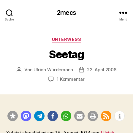
2mecs
Suche
Menü
Kategorien
UNTERWEGS
Seetag
Von
Ulrich Würdemann
23. April 2008
Beitragsautor
Beitragsdatum
zu
1 Kommentar
Seetag
Zuletzt aktualisiert am 15. August 2013 von
Ulrich