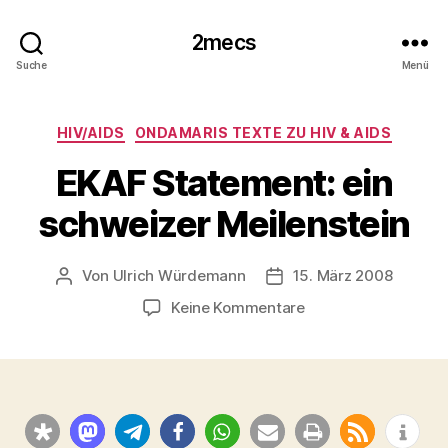
2mecs
Suche
Menü
Kategorien
HIV/AIDS
ONDAMARIS TEXTE ZU HIV & AIDS
EKAF Statement: ein
schweizer Meilenstein
Von
Ulrich Würdemann
15. März 2008
Beitragsautor
Beitragsdatum
zu
Keine Kommentare
EKAF
Statement:
ein
schweizer
Meilenstein