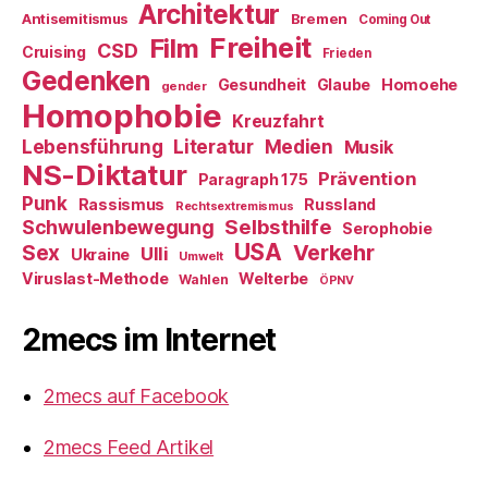
Architektur
Antisemitismus
Bremen
Coming Out
Freiheit
Film
CSD
Cruising
Frieden
Gedenken
Gesundheit
Glaube
Homoehe
gender
Homophobie
Kreuzfahrt
Literatur
Medien
Lebensführung
Musik
NS-Diktatur
Prävention
Paragraph 175
Punk
Rassismus
Russland
Rechtsextremismus
Selbsthilfe
Schwulenbewegung
Serophobie
USA
Verkehr
Sex
Ulli
Ukraine
Umwelt
Viruslast-Methode
Welterbe
Wahlen
ÖPNV
2mecs im Internet
2mecs auf Facebook
2mecs Feed Artikel