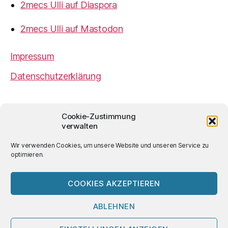
2mecs Ulli auf Diaspora
2mecs Ulli auf Mastodon
Impressum
Datenschutzerklärung
2mecs
von
Ulrich Würdemann
ist sofern nicht
Cookie-Zustimmung
anders angegeben lizenziert unter einer
Creative
verwalten
Commons Namensnennung 4.0 International
Lizenz
.
Wir verwenden Cookies, um unsere Website und unseren Service zu
optimieren.
COOKIES AKZEPTIEREN
© 2026
2mecs
Hoch
↑
ABLEHNEN